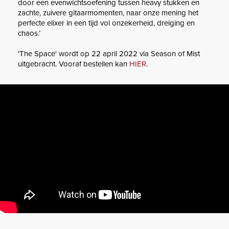
door een evenwichtsoefening tussen heavy stukken en
zachte, zuivere gitaarmomenten, naar onze mening het
perfecte elixer in een tijd vol onzekerheid, dreiging en
chaos.’
'The Space' wordt op 22 april 2022 via Season of Mist
uitgebracht. Vooraf bestellen kan
HIER
.