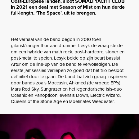
Oost-Europese landen, sloot SOMALI YACHT CLUB
in 2021 een deal met Season of Mist om hun derde
full-length, ‘The Space’, uit te brengen.
Het verhaal van de band begon in 2010 toen
gitarist/zanger Ihor aan drummer Lesyk de vraag stelde
om een ​​hybride van math rock, post-hardcore, stoner en
post-metal te spelen. Lesyk belde op zijn beurt bassist
Artur om de line-up van de band te vervolledigen. De
eerste jamsessies verliepen zo goed dat het trio besloot
definitief door te gaan. De band laat zich graag inspireren
door bands zoals Moccasin, Ahkmed (de vroege EP's),
Mars Red Sky, Sungrazer en het legendarische Isis-duo
Oceanic en Panopticon, evenals Down, Electric Wizard,
Queens of the Stone Age en labelmates Weedeater.