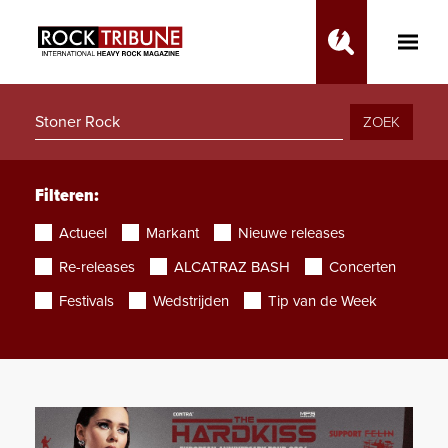
Toggle
Main
Menu
ZOEK
Filteren:
Actueel
Markant
Nieuwe releases
Re-releases
ALCATRAZ BASH
Concerten
Festivals
Wedstrijden
Tip van de Week