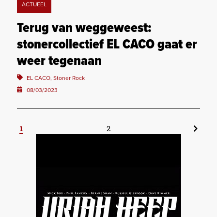
ACTUEEL
Terug van weggeweest:
stonercollectief EL CACO gaat er
weer tegenaan
EL CACO, Stoner Rock
08/03/2023
1
2