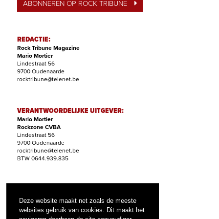
ABONNEREN OP ROCK TRIBUNE
REDACTIE:
Rock Tribune Magazine
Mario Mortier
Lindestraat 56
9700 Oudenaarde
rocktribune@telenet.be
VERANTWOORDELIJKE UITGEVER:
Mario Mortier
Rockzone CVBA
Lindestraat 56
9700 Oudenaarde
rocktribune@telenet.be
BTW 0644.939.835
ABONNEMENTEN:
Filip Nollet
Deze website maakt net zoals de meeste
abonnementen@rock-tribune.com
websites gebruik van cookies. Dit maakt het