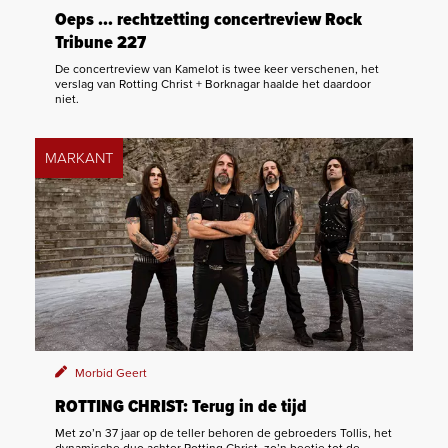
Oeps … rechtzetting concertreview Rock
Tribune 227
De concertreview van Kamelot is twee keer verschenen, het
verslag van Rotting Christ + Borknagar haalde het daardoor
niet.
MARKANT
Morbid Geert
ROTTING CHRIST: Terug in de tijd
Met zo’n 37 jaar op de teller behoren de gebroeders Tollis, het
dynamische duo achter Rotting Christ, zo’n beetje tot de