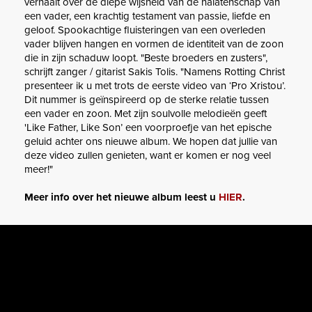
verhaalt over de diepe wijsheid van de nalatenschap van
een vader, een krachtig testament van passie, liefde en
geloof. Spookachtige fluisteringen van een overleden
vader blijven hangen en vormen de identiteit van de zoon
die in zijn schaduw loopt. "Beste broeders en zusters",
schrijft zanger / gitarist Sakis Tolis. "Namens Rotting Christ
presenteer ik u met trots de eerste video van ‘Pro Xristou’.
Dit nummer is geïnspireerd op de sterke relatie tussen
een vader en zoon. Met zijn soulvolle melodieën geeft
'Like Father, Like Son’ een voorproefje van het epische
geluid achter ons nieuwe album. We hopen dat jullie van
deze video zullen genieten, want er komen er nog veel
meer!"
Meer info over het nieuwe album leest u
HIER
.