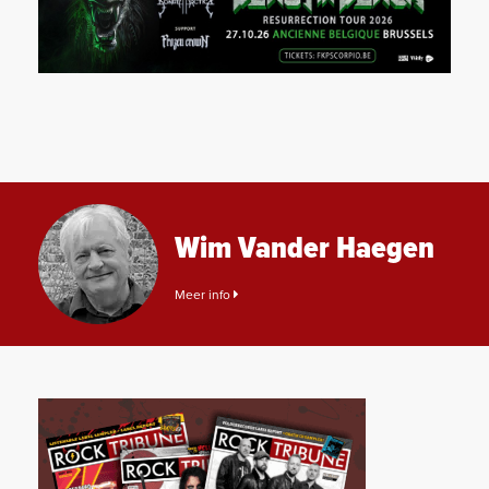
Wim Vander Haegen
Meer info