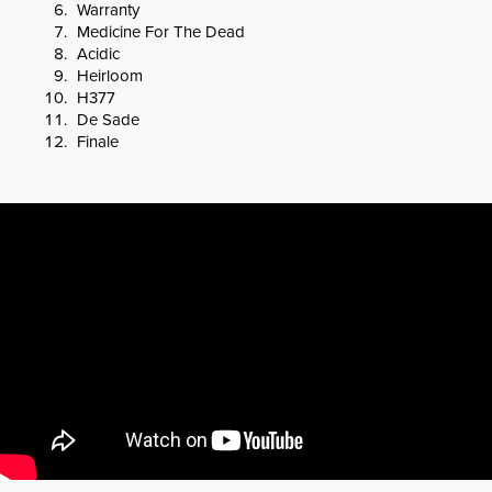
Warranty
Medicine For The Dead
Acidic
Heirloom
H377
De Sade
Finale