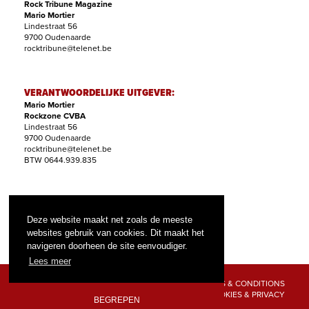
Rock Tribune Magazine
Mario Mortier
Lindestraat 56
9700 Oudenaarde
rocktribune@telenet.be
VERANTWOORDELIJKE UITGEVER:
Mario Mortier
Rockzone CVBA
Lindestraat 56
9700 Oudenaarde
rocktribune@telenet.be
BTW 0644.939.835
ABONNEMENTEN:
Filip Nollet
Deze website maakt net zoals de meeste
abonnementen@rock-tribune.com
websites gebruik van cookies. Dit maakt het
navigeren doorheen de site eenvoudiger.
Lees meer
TERMS & CONDITIONS
COOKIES & PRIVACY
BEGREPEN
© 2026 ROCK TRIBUNE