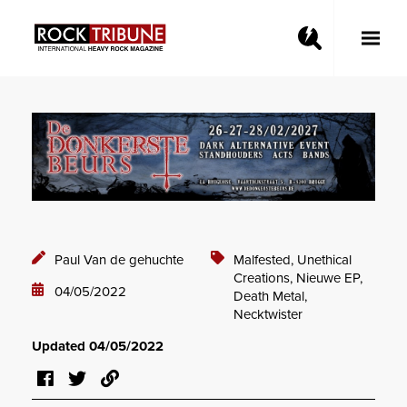
Toggle
Main
Menu
Paul Van de gehuchte
Malfested,
Unethical
Creations,
Nieuwe EP,
04/05/2022
Death Metal,
Necktwister
Updated 04/05/2022