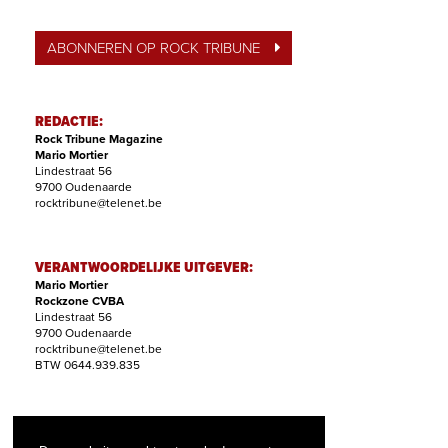
ABONNEREN OP ROCK TRIBUNE
REDACTIE:
Rock Tribune Magazine
Mario Mortier
Lindestraat 56
9700 Oudenaarde
rocktribune@telenet.be
VERANTWOORDELIJKE UITGEVER:
Mario Mortier
Rockzone CVBA
Lindestraat 56
9700 Oudenaarde
rocktribune@telenet.be
BTW 0644.939.835
ABONNEMENTEN:
Filip Nollet