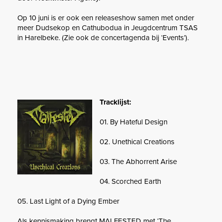
Op 10 juni is er ook een releaseshow samen met onder
meer Dudsekop en Cathubodua in Jeugdcentrum TSAS
in Harelbeke. (Zie ook de concertagenda bij ‘Events’).
Tracklijst:
01. By Hateful Design
02. Unethical Creations
03. The Abhorrent Arise
04. Scorched Earth
05. Last Light of a Dying Ember
Als kennismaking brengt MALFESTED met ‘The