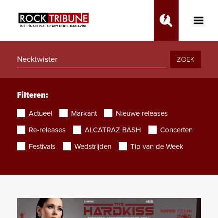
Toggle
Main
Menu
ZOEK
Filteren:
Actueel
Markant
Nieuwe releases
Re-releases
ALCATRAZ BASH
Concerten
Festivals
Wedstrijden
Tip van de Week