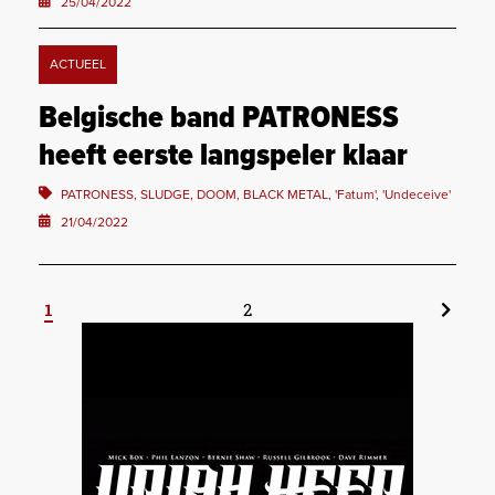
25/04/2022
ACTUEEL
Belgische band PATRONESS
heeft eerste langspeler klaar
PATRONESS, SLUDGE, DOOM, BLACK METAL, 'Fatum', 'Undeceive'
21/04/2022
1
2