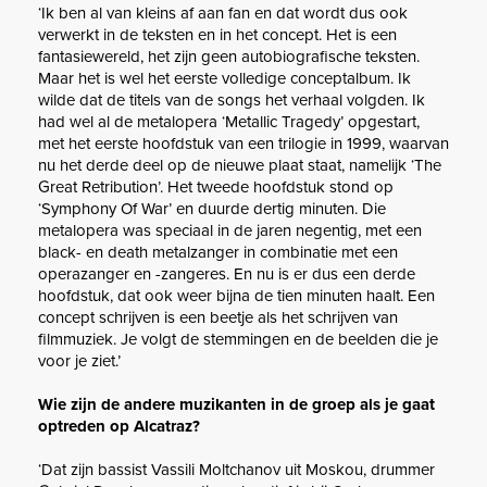
‘Ik ben al van kleins af aan fan en dat wordt dus ook
verwerkt in de teksten en in het concept. Het is een
fantasiewereld, het zijn geen autobiografische teksten.
Maar het is wel het eerste volledige conceptalbum. Ik
wilde dat de titels van de songs het verhaal volgden. Ik
had wel al de metalopera ‘Metallic Tragedy’ opgestart,
met het eerste hoofdstuk van een trilogie in 1999, waarvan
nu het derde deel op de nieuwe plaat staat, namelijk ‘The
Great Retribution’. Het tweede hoofdstuk stond op
‘Symphony Of War’ en duurde dertig minuten. Die
metalopera was speciaal in de jaren negentig, met een
black- en death metalzanger in combinatie met een
operazanger en -zangeres. En nu is er dus een derde
hoofdstuk, dat ook weer bijna de tien minuten haalt. Een
concept schrijven is een beetje als het schrijven van
filmmuziek. Je volgt de stemmingen en de beelden die je
voor je ziet.’
Wie zijn de andere muzikanten in de groep als je gaat
optreden op Alcatraz?
‘Dat zijn bassist Vassili Moltchanov uit Moskou, drummer