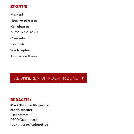
STORY'S
Markant
Nieuwe releases
Re-releases
ALCATRAZ BASH
Concerten
Festivals
Wedstrijden
Tip van de Week
ABONNEREN OP ROCK TRIBUNE
REDACTIE:
Rock Tribune Magazine
Mario Mortier
Lindestraat 56
9700 Oudenaarde
rocktribune@telenet.be