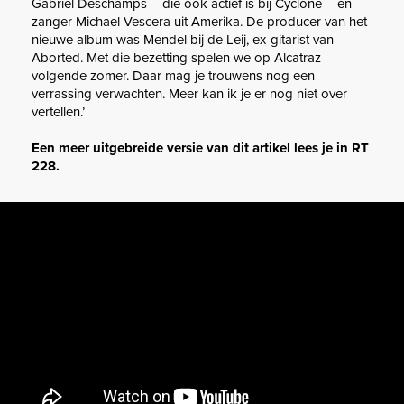
Gabriel Deschamps – die ook actief is bij Cyclone – en
zanger Michael Vescera uit Amerika. De producer van het
nieuwe album was Mendel bij de Leij, ex-gitarist van
Aborted. Met die bezetting spelen we op Alcatraz
volgende zomer. Daar mag je trouwens nog een
verrassing verwachten. Meer kan ik je er nog niet over
vertellen.’
Een meer uitgebreide versie van dit artikel lees je in RT
228.