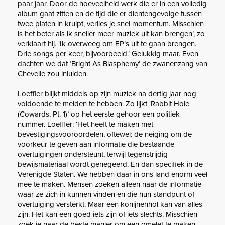
paar jaar. Door de hoeveelheid werk die er in een volledig
album gaat zitten en de tijd die er dientengevolge tussen
twee platen in kruipt, verlies je snel momentum. Misschien
is het beter als ik sneller meer muziek uit kan brengen’, zo
verklaart hij. ‘Ik overweeg om EP’s uit te gaan brengen.
Drie songs per keer, bijvoorbeeld.’ Gelukkig maar. Even
dachten we dat ‘Bright As Blasphemy’ de zwanenzang van
Chevelle zou inluiden.
Loeffler blijkt middels op zijn muziek na dertig jaar nog
voldoende te melden te hebben. Zo lijkt ‘Rabbit Hole
(Cowards, Pt. 1)’ op het eerste gehoor een politiek
nummer. Loeffler: ‘Het heeft te maken met
bevestigingsvooroordelen, oftewel: de neiging om de
voorkeur te geven aan informatie die bestaande
overtuigingen ondersteunt, terwijl tegenstrijdig
bewijsmateriaal wordt genegeerd. En dan specifiek in de
Verenigde Staten. We hebben daar in ons land enorm veel
mee te maken. Mensen zoeken alleen naar de informatie
waar ze zich in kunnen vinden en die hun standpunt of
overtuiging versterkt. Maar een konijnenhol kan van alles
zijn. Het kan een goed iets zijn of iets slechts. Misschien
zoek je naar de beste manier om een omelet te maken.