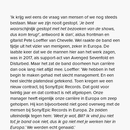
‘Ik krijg wel eens de vraag van mensen of we nog steeds
bestaan. Maar we zijn nooit gestopt.
‘Je bent
waarschijnlijk gestopt met het bezoeken van de shows,
dus kom terug!’
, antwoord ik dan’, aldus frontman en
gitarist Pete Loeffler van Chevelle. Wel raakte de band een
tijdje uit het vizier van menigeen, zeker in Europa. De
laatste keer dat we de mannen hier aan het werk zagen,
was in 2017, als support-act van Avenged Sevenfold en
Disturbed. Maar het zat de band doorheen hun carrière
dan ook lang niet altijd mee. Loeffler: ‘We hebben in het
begin te maken gehad met slecht management. En een
heel slechte platendeal getekend. Toen kregen we een
nieuw contract, bij Sony/Epic Records. Dat gold voor
twintig jaar en dat contract is nét afgelopen. Onze
manager heeft eigenlijk onze carrière in Europa om zeep
geholpen. Hij kon bijvoorbeeld niet goed overweg met de
mensen bij Sony/Epic Records in Europa. Ze zeiden
uiteindelijk tegen hem:
‘Weet je wat, Bill? Ik vind jou niet
tof, je band ook niet, dus ik ga niet met je werken hier in
Europa.’
We werden echt genaaid.’