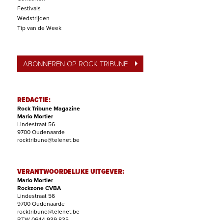
Festivals
Wedstrijden
Tip van de Week
ABONNEREN OP ROCK TRIBUNE
REDACTIE:
Rock Tribune Magazine
Mario Mortier
Lindestraat 56
9700 Oudenaarde
rocktribune@telenet.be
VERANTWOORDELIJKE UITGEVER:
Mario Mortier
Rockzone CVBA
Lindestraat 56
9700 Oudenaarde
rocktribune@telenet.be
BTW 0644.939.835