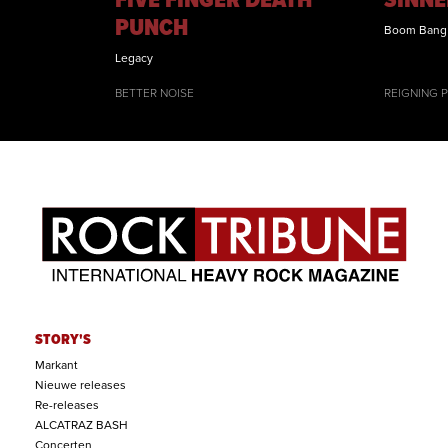
FIVE FINGER DEATH
SINNE
PUNCH
Boom Bang
Legacy
BETTER NOISE
REIGNING 
STORY'S
Markant
Nieuwe releases
Re-releases
ALCATRAZ BASH
Concerten