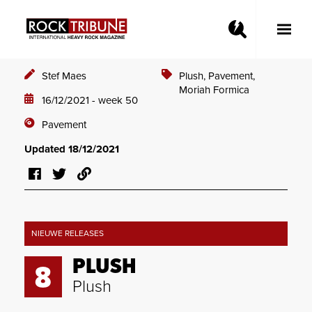
Toggle
Main
Menu
Stef Maes
Plush,
Pavement,
Moriah Formica
16/12/2021 - week 50
Pavement
Updated 18/12/2021
NIEUWE RELEASES
PLUSH
8
Plush