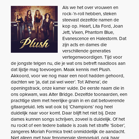
Als we het over vrouwen en
rock-‘n-roll hebben, steken
steevast dezelfde namen de
kop op. Heart, Lita Ford, Joan
Jett, Vixen, Phantom Blue,
Evanescence en Halestorm. Dat
zijn acts en dames die
verschillende generaties
vertegenwoordigen. Tijd voor
de jongste telgen nu, die je wat ons betreft naadloos aan
dat lijstje mag toevoegen. Maak kennis met Plush.
Akkoord, voor we nog maar een noot hadden gehoord,
dachten we ‘ja, dat zal wel weer’. Tot ‘Athena’, de
openingstrack, onze kamer vulde. De eerste naam die in
ons opkwam, was Alter Bridge. Dezelfde toonaarden, een
prachtige stem met heerlijke grain in en dat betoverende
gitaargeluid. Iets wat ook bij ‘Champions’ nog heel
duidelijk naar voor komt. Daar blijft het niet bij. Deze
dames kunnen songs schrijven, zoveel is duidelijk. Of het
nu rockt of een tedere ballade is zoals het straffe ‘Sober’,
zangeres Moriah Formica trekt onmiddellijk de aandacht.
Niet alleen met haar fenomenale stemgeluid, ook haar