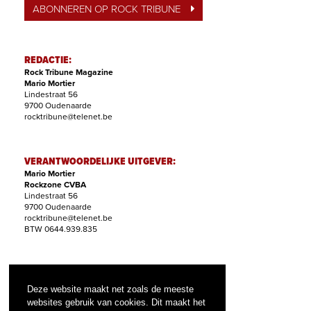
ABONNEREN OP ROCK TRIBUNE
REDACTIE:
Rock Tribune Magazine
Mario Mortier
Lindestraat 56
9700 Oudenaarde
rocktribune@telenet.be
VERANTWOORDELIJKE UITGEVER:
Mario Mortier
Rockzone CVBA
Lindestraat 56
9700 Oudenaarde
rocktribune@telenet.be
BTW 0644.939.835
ABONNEMENTEN:
Filip Nollet
Deze website maakt net zoals de meeste
abonnementen@rock-tribune.com
websites gebruik van cookies. Dit maakt het