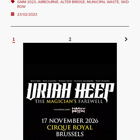
GMM 2023, AIRBOURNE, ALTER BRIDGE, MUNICIPAL WASTE, SKID
ROW
23/02/2023
1
2