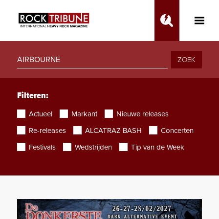
Toggle
Main
Menu
ZOEK
Filteren:
Actueel
Markant
Nieuwe releases
Re-releases
ALCATRAZ BASH
Concerten
Festivals
Wedstrijden
Tip van de Week