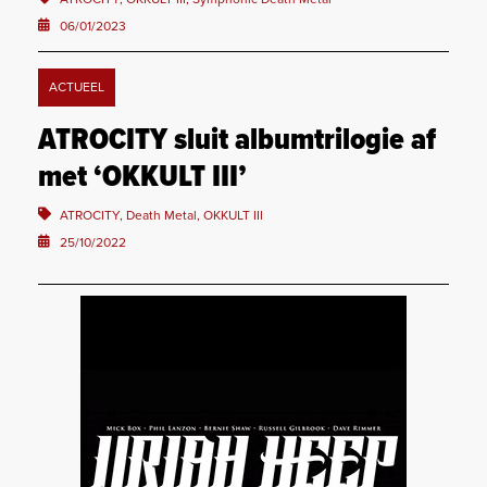
06/01/2023
ACTUEEL
ATROCITY sluit albumtrilogie af
met ‘OKKULT III’
ATROCITY, Death Metal, OKKULT III
25/10/2022