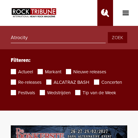
Toggle
Main
Menu
ZOEK
Filteren:
Actueel
Markant
Nieuwe releases
Re-releases
ALCATRAZ BASH
Concerten
Festivals
Wedstrijden
Tip van de Week