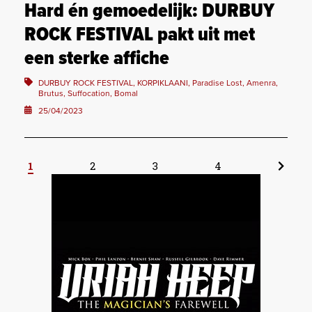
Hard én gemoedelijk: DURBUY
ROCK FESTIVAL pakt uit met
een sterke affiche
DURBUY ROCK FESTIVAL, KORPIKLAANI, Paradise Lost, Amenra,
Brutus, Suffocation, Bomal
25/04/2023
1
2
3
4