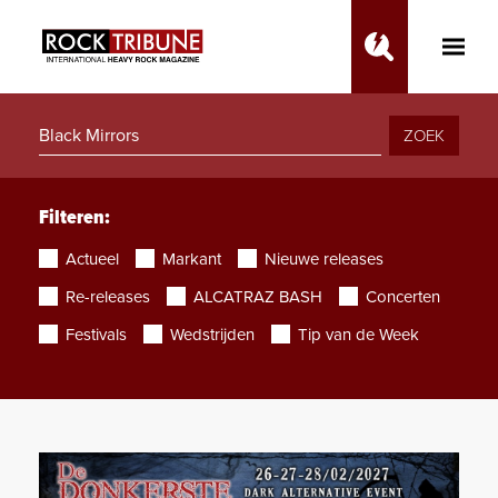
Toggle
Main
Menu
ZOEK
Filteren:
Actueel
Markant
Nieuwe releases
Re-releases
ALCATRAZ BASH
Concerten
Festivals
Wedstrijden
Tip van de Week