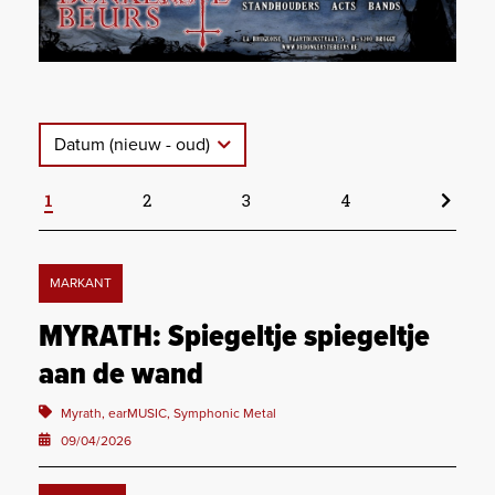
Datum (nieuw - oud)
1
2
3
4
MARKANT
MYRATH: Spiegeltje spiegeltje
aan de wand
Myrath, earMUSIC, Symphonic Metal
09/04/2026