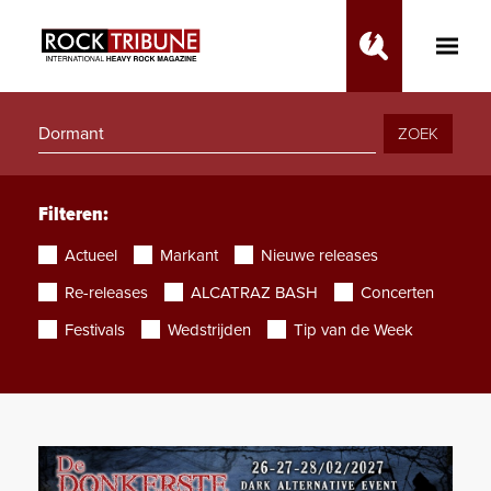
Toggle
Main
Menu
ZOEK
Filteren:
Actueel
Markant
Nieuwe releases
Re-releases
ALCATRAZ BASH
Concerten
Festivals
Wedstrijden
Tip van de Week