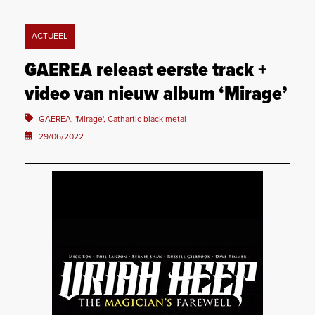
ACTUEEL
GAEREA releast eerste track +
video van nieuw album ‘Mirage’
GAEREA, 'Mirage', Cathartic black metal
29/06/2022