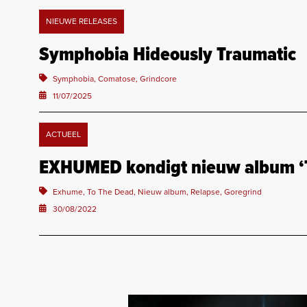
NIEUWE RELEASES
Symphobia Hideously Traumatic
Symphobia, Comatose, Grindcore
11/07/2025
ACTUEEL
EXHUMED kondigt nieuw album ‘T
Exhume, To The Dead, Nieuw album, Relapse, Goregrind
30/08/2022