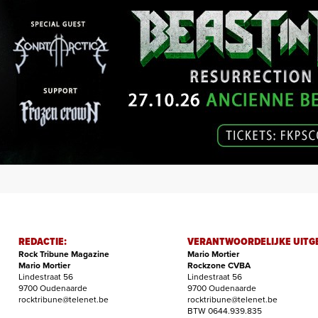
REDACTIE:
VERANTWOORDELIJKE UITG
Rock Tribune Magazine
Mario Mortier
Mario Mortier
Rockzone CVBA
Lindestraat 56
Lindestraat 56
9700 Oudenaarde
9700 Oudenaarde
rocktribune@telenet.be
rocktribune@telenet.be
BTW 0644.939.835