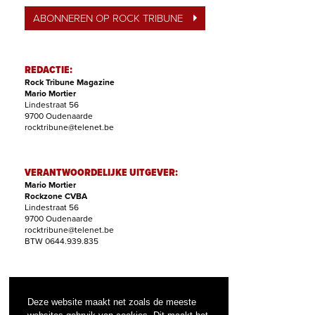
ABONNEREN OP ROCK TRIBUNE
REDACTIE:
Rock Tribune Magazine
Mario Mortier
Lindestraat 56
9700 Oudenaarde
rocktribune@telenet.be
VERANTWOORDELIJKE UITGEVER:
Mario Mortier
Rockzone CVBA
Lindestraat 56
9700 Oudenaarde
rocktribune@telenet.be
BTW 0644.939.835
ABONNEMENTEN:
Filip Nollet
Deze website maakt net zoals de meeste
abonnementen@rock-tribune.com