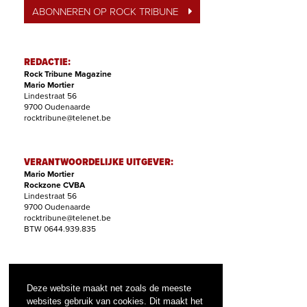
ABONNEREN OP ROCK TRIBUNE
REDACTIE:
Rock Tribune Magazine
Mario Mortier
Lindestraat 56
9700 Oudenaarde
rocktribune@telenet.be
VERANTWOORDELIJKE UITGEVER:
Mario Mortier
Rockzone CVBA
Lindestraat 56
9700 Oudenaarde
rocktribune@telenet.be
BTW 0644.939.835
ABONNEMENTEN:
Filip Nollet
Deze website maakt net zoals de meeste
abonnementen@rock-tribune.com
websites gebruik van cookies. Dit maakt het