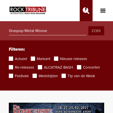
Toggle
Main
Menu
ZOEK
Filteren:
Actueel
Markant
Nieuwe releases
Re-releases
ALCATRAZ BASH
Concerten
Festivals
Wedstrijden
Tip van de Week