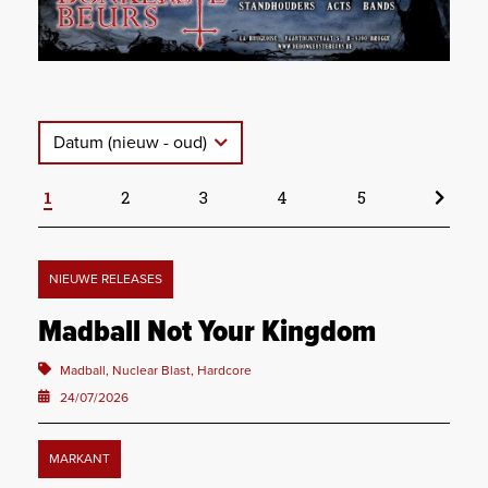
Datum (nieuw - oud)
1
2
3
4
5
NIEUWE RELEASES
Madball Not Your Kingdom
Madball, Nuclear Blast, Hardcore
24/07/2026
MARKANT