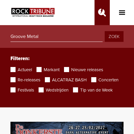
Toggle
Main
Menu
ZOEK
Filteren:
Actueel
Markant
Nieuwe releases
Re-releases
ALCATRAZ BASH
Concerten
Festivals
Wedstrijden
Tip van de Week