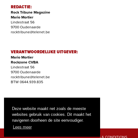
REDACTIE:
Rock Tribune Magazine
Mario Mortier
Lindestraat 56
9700 Oudenaarde
rocktribune@telenet.be
VERANTWOORDELIJKE UITGEVER:
Mario Mortier
Rockzone CVBA
Lindestraat 56
9700 Oudenaarde
rocktribune@telenet.be
BTW 0644.939.835
ABONNEMENTEN:
Filip Nollet
Deze website maakt net zoals de meeste
abonnementen@rock-tribune.com
websites gebruik van cookies. Dit maakt het
navigeren doorheen de site eenvoudiger.
Lees meer
TERMS & CONDITIONS