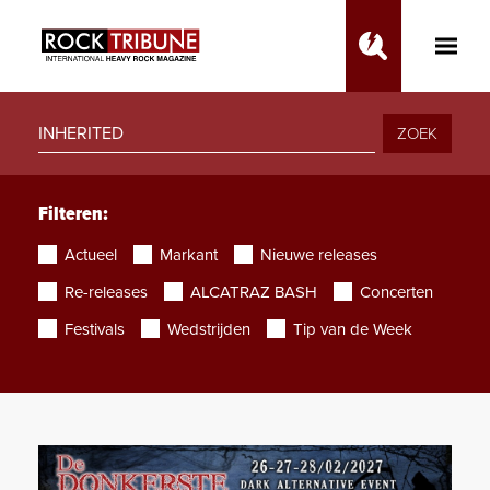
Toggle
Main
Menu
ZOEK
Filteren:
Actueel
Markant
Nieuwe releases
Re-releases
ALCATRAZ BASH
Concerten
Festivals
Wedstrijden
Tip van de Week