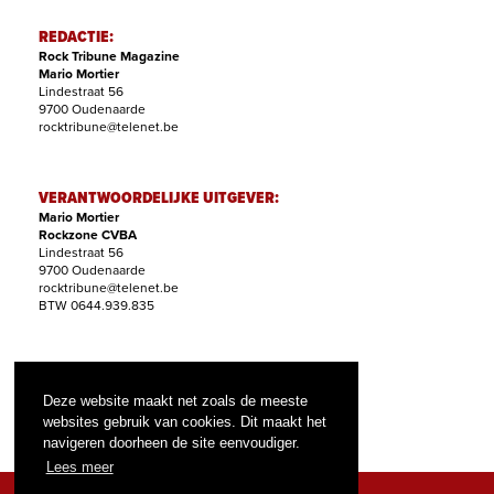
REDACTIE:
Rock Tribune Magazine
Mario Mortier
Lindestraat 56
9700 Oudenaarde
rocktribune@telenet.be
VERANTWOORDELIJKE UITGEVER:
Mario Mortier
Rockzone CVBA
Lindestraat 56
9700 Oudenaarde
rocktribune@telenet.be
BTW 0644.939.835
ABONNEMENTEN:
Filip Nollet
Deze website maakt net zoals de meeste
abonnementen@rock-tribune.com
websites gebruik van cookies. Dit maakt het
navigeren doorheen de site eenvoudiger.
Lees meer