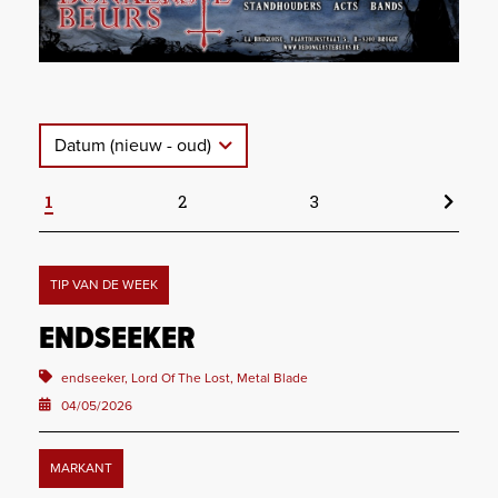
Datum (nieuw - oud)
1
2
3
TIP VAN DE WEEK
ENDSEEKER
endseeker, Lord Of The Lost, Metal Blade
04/05/2026
MARKANT