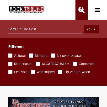
Toggle
Main
Menu
ZOEK
Filteren:
Actueel
Markant
Nieuwe releases
Re-releases
ALCATRAZ BASH
Concerten
Festivals
Wedstrijden
Tip van de Week