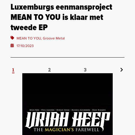
Luxemburgs eenmansproject
MEAN TO YOU is klaar met
tweede EP
MEAN TO YOU, Groove Metal
17/10/2023
1
2
3