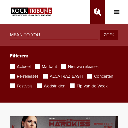
Toggle
Main
Menu
ZOEK
Filteren:
Actueel
Markant
Nieuwe releases
Re-releases
ALCATRAZ BASH
Concerten
Festivals
Wedstrijden
Tip van de Week