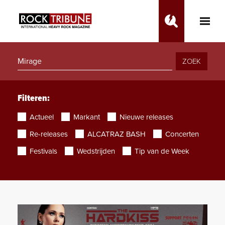
Toggle
Main
Menu
ZOEK
Filteren:
Actueel
Markant
Nieuwe releases
Re-releases
ALCATRAZ BASH
Concerten
Festivals
Wedstrijden
Tip van de Week