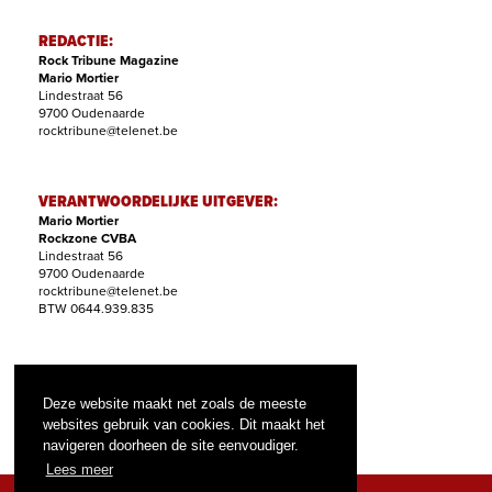
REDACTIE:
Rock Tribune Magazine
Mario Mortier
Lindestraat 56
9700 Oudenaarde
rocktribune@telenet.be
VERANTWOORDELIJKE UITGEVER:
Mario Mortier
Rockzone CVBA
Lindestraat 56
9700 Oudenaarde
rocktribune@telenet.be
BTW 0644.939.835
ABONNEMENTEN:
Filip Nollet
Deze website maakt net zoals de meeste
abonnementen@rock-tribune.com
websites gebruik van cookies. Dit maakt het
navigeren doorheen de site eenvoudiger.
Lees meer