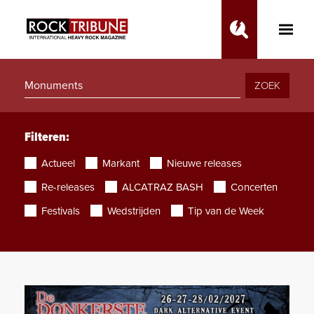
Toggle
Main
Menu
ZOEK
Filteren:
Actueel
Markant
Nieuwe releases
Re-releases
ALCATRAZ BASH
Concerten
Festivals
Wedstrijden
Tip van de Week