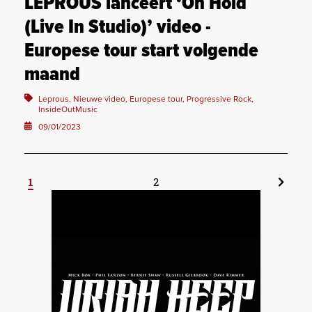
LEPROUS lanceert ‘On Hold
(Live In Studio)’ video -
Europese tour start volgende
maand
Leprous, Nieuwe video, Europese tour, Progressive Rock,
InsideOutMusic
09/01/2023
1
2