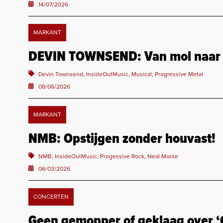
14/07/2026
MARKANT
DEVIN TOWNSEND: Van mol naar
Devin Townsend, InsideOutMusic, Musical, Progressive Metal
08/06/2026
MARKANT
NMB: Opstijgen zonder houvast!
NMB, InsideOutMusic, Progessive Rock, Neal Morse
06/03/2026
CONCERTEN
Geen gemopper of geklaag over ‘