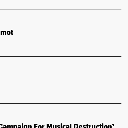
 mot
Campaign For Musical Destruction’