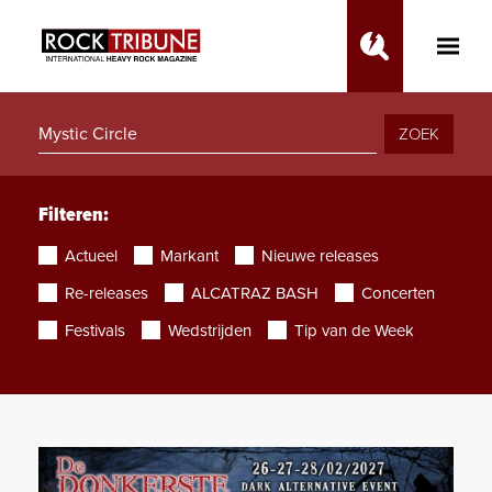
Toggle
Main
Menu
ZOEK
Filteren:
Actueel
Markant
Nieuwe releases
Re-releases
ALCATRAZ BASH
Concerten
Festivals
Wedstrijden
Tip van de Week