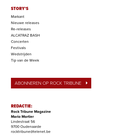
STORY'S
Markant
Nieuwe releases
Re-releases
ALCATRAZ BASH
Concerten
Festivals
Wedstrijden
Tip van de Week
ABONNEREN OP ROCK TRIBUNE
REDACTIE:
Rock Tribune Magazine
Mario Mortier
Lindestraat 56
9700 Oudenaarde
rocktribune@telenet.be