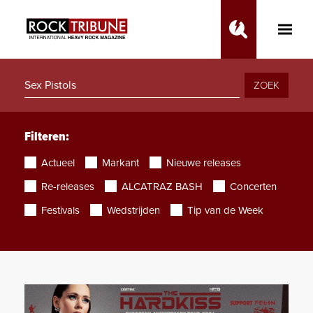
Toggle
Main
Menu
ZOEK
Filteren:
Actueel
Markant
Nieuwe releases
Re-releases
ALCATRAZ BASH
Concerten
Festivals
Wedstrijden
Tip van de Week