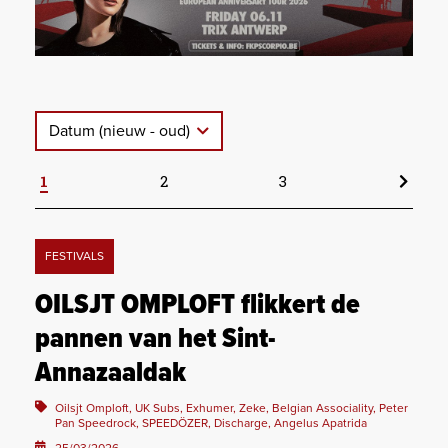
Datum (nieuw - oud)
1
2
3
FESTIVALS
OILSJT OMPLOFT flikkert de
pannen van het Sint-
Annazaaldak
Oilsjt Omploft, UK Subs, Exhumer, Zeke, Belgian Associality, Peter
Pan Speedrock, SPEEDÖZER, Discharge, Angelus Apatrida