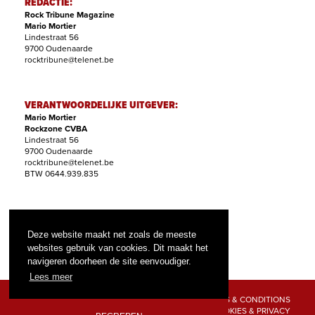
REDACTIE:
Rock Tribune Magazine
Mario Mortier
Lindestraat 56
9700 Oudenaarde
rocktribune@telenet.be
VERANTWOORDELIJKE UITGEVER:
Mario Mortier
Rockzone CVBA
Lindestraat 56
9700 Oudenaarde
rocktribune@telenet.be
BTW 0644.939.835
ABONNEMENTEN:
Filip Nollet
Deze website maakt net zoals de meeste
abonnementen@rock-tribune.com
websites gebruik van cookies. Dit maakt het
navigeren doorheen de site eenvoudiger.
Lees meer
TERMS & CONDITIONS
COOKIES & PRIVACY