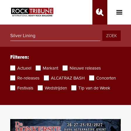
Toggle
Main
Menu
ZOEK
Filteren:
Actueel
Markant
Nieuwe releases
Re-releases
ALCATRAZ BASH
Concerten
Festivals
Wedstrijden
Tip van de Week