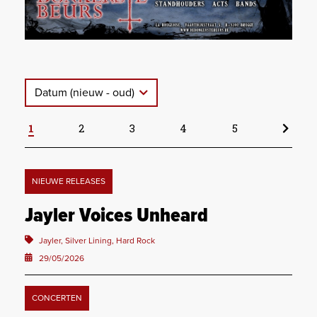
Datum (nieuw - oud)
1
2
3
4
5
NIEUWE RELEASES
Jayler Voices Unheard
Jayler, Silver Lining, Hard Rock
29/05/2026
CONCERTEN