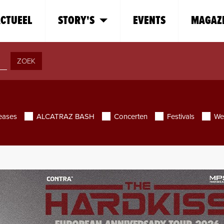
CTUEEL
STORY'S
EVENTS
MAGAZ
ZOEK
eases
ALCATRAZ BASH
Concerten
Festivals
We