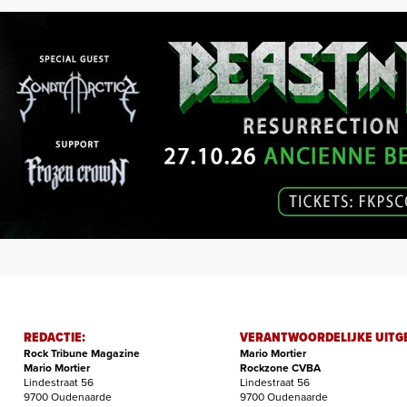
REDACTIE:
VERANTWOORDELIJKE UITG
Rock Tribune Magazine
Mario Mortier
Mario Mortier
Rockzone CVBA
Lindestraat 56
Lindestraat 56
9700 Oudenaarde
9700 Oudenaarde