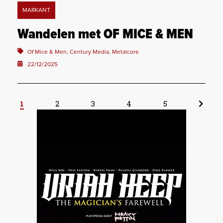
MARKANT
Wandelen met OF MICE & MEN
Of Mice & Men, Century Media, Metalcore
22/12/2025
1
2
3
4
5