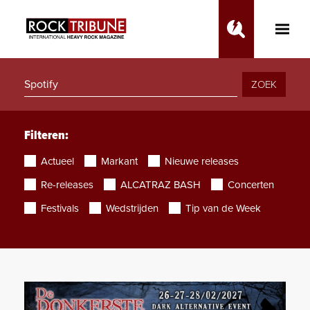
Toggle
Main
Menu
ZOEK
Filteren:
Actueel
Markant
Nieuwe releases
Re-releases
ALCATRAZ BASH
Concerten
Festivals
Wedstrijden
Tip van de Week