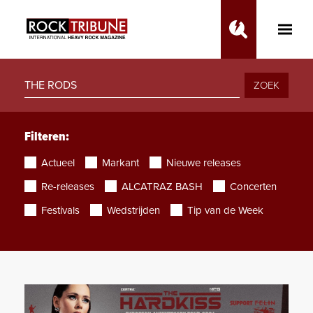
Toggle
Main
Menu
ZOEK
Filteren:
Actueel
Markant
Nieuwe releases
Re-releases
ALCATRAZ BASH
Concerten
Festivals
Wedstrijden
Tip van de Week