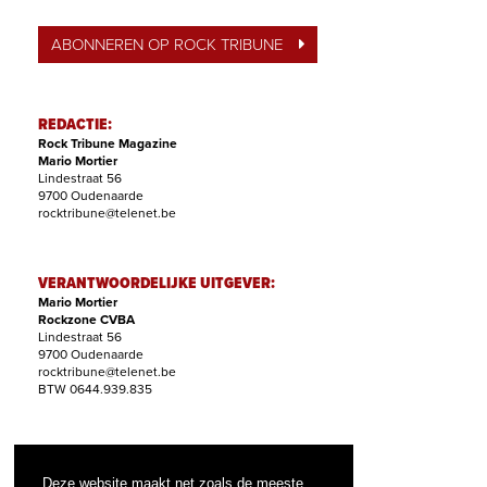
ABONNEREN OP ROCK TRIBUNE
REDACTIE:
Rock Tribune Magazine
Mario Mortier
Lindestraat 56
9700 Oudenaarde
rocktribune@telenet.be
VERANTWOORDELIJKE UITGEVER:
Mario Mortier
Rockzone CVBA
Lindestraat 56
9700 Oudenaarde
rocktribune@telenet.be
BTW 0644.939.835
ABONNEMENTEN:
Filip Nollet
Deze website maakt net zoals de meeste