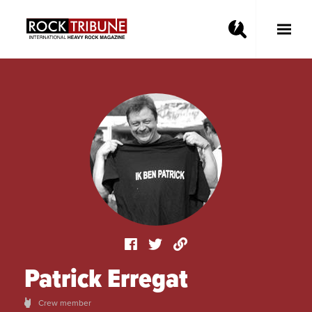
Toggle
Main
Menu
Patrick Erregat
Crew member