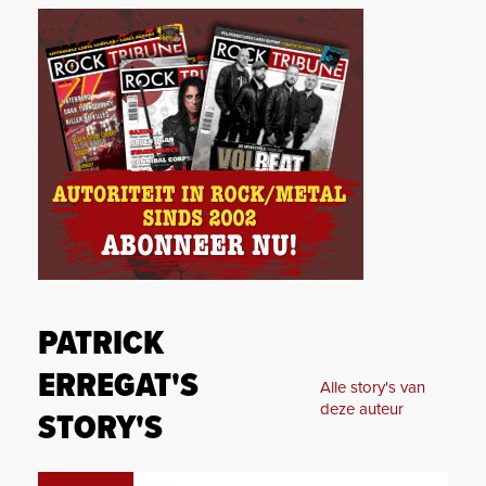
PATRICK
ERREGAT'S
Alle story's van
deze auteur
STORY'S