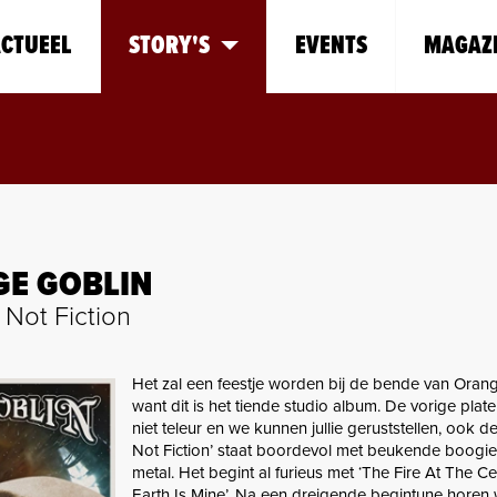
CTUEEL
STORY'S
EVENTS
MAGAZ
E GOBLIN
 Not Fiction
Het zal een feestje worden bij de bende van Orang
want dit is het tiende studio album. De vorige plat
niet teleur en we kunnen jullie geruststellen, ook d
Not Fiction’ staat boordevol met beukende boogi
metal. Het begint al furieus met ‘The Fire At The C
Earth Is Mine’. Na een dreigende begintune horen