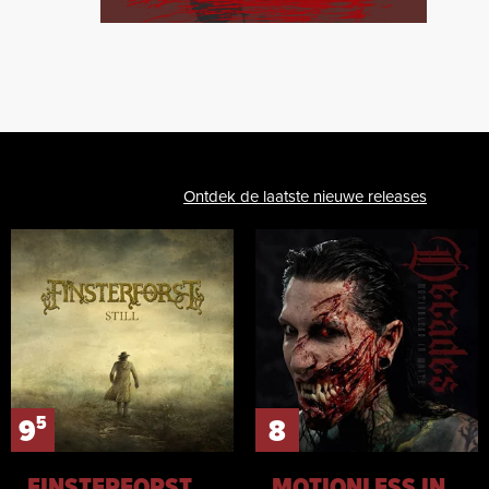
Ontdek de laatste nieuwe releases
5
9
8
FINSTERFORST
MOTIONLESS IN