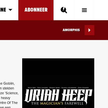
INE
ABONNEER
Toggle
Main
Menu
AMORPHIS
e Goblin,
en stelden
eze ‘Science,
e heavy
entre Of The
 we een