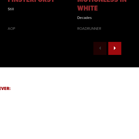
WHITE
Still
Decades
AOP
ROADRUNNER
EVER: