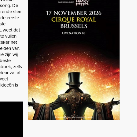
 song. De
erende stem
 de eerste
ste
t, weet dat
te vullen
zeker het
eelden van.
 zijn wij
 beste
boek, zelfs
eur zat al
weet
ideeën is