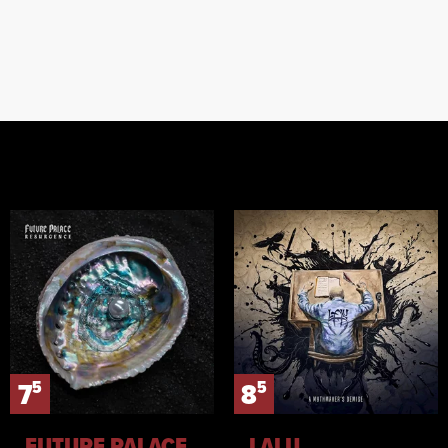
5
5
7
8
FUTURE PALACE
LALU