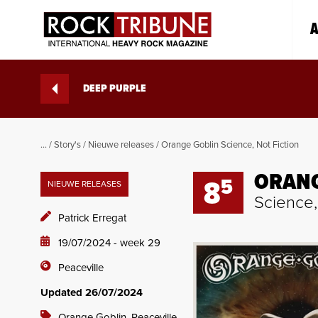
A
DEEP PURPLE
...
/
Story's
/
Nieuwe releases
/
Orange Goblin Science, Not Fiction
ORANG
5
8
NIEUWE RELEASES
Science,
Patrick Erregat
19/07/2024 - week 29
Peaceville
Updated 26/07/2024
Orange Goblin,
Peaceville,