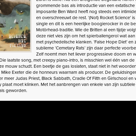
grommende bas als introductie van een extatische
imposante Ben Ward heeft nog steeds een intimid
en overschreeuwt de rest. ‘(Not) Rocket Science’ is
single en dit is een heerlijke boogierocker in de be
Motörhead-traditie. Wie de Britten al een tijdje volg
deze niet vies zijn om het spierballengerol wat aan 
met psychedelische klanken. ‘False Hope Diet’ en 
sublieme ‘Cemetary Rats’ zijn daar perfecte voorb
Zelf noemt men het liever progressieve doom en wie
Die laatste song, met creepy piano-intro, is misschien wel één van de
ze mouw schudt. Een beetje de gas loslaten, staat niet in het woorden
s Mike Exeter die de honneurs waarnam als producer. De geluidsingeni
r meer Judas Priest, Black Sabbath, Cradle Of Filth en Girlschool en 
plaat moet klinken. Met het aanbrengen van enkele van zijn subtiele 
als geworden.