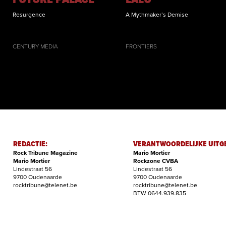
Resurgence
A Mythmaker’s Demise
CENTURY MEDIA
FRONTIERS
REDACTIE:
VERANTWOORDELIJKE UITG
Rock Tribune Magazine
Mario Mortier
Mario Mortier
Rockzone CVBA
Lindestraat 56
Lindestraat 56
9700 Oudenaarde
9700 Oudenaarde
rocktribune@telenet.be
rocktribune@telenet.be
BTW 0644.939.835