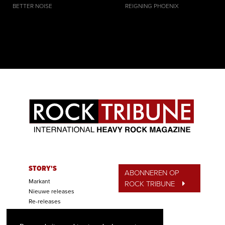
BETTER NOISE
REIGNING PHOENIX
STORY'S
ABONNEREN OP
Markant
ROCK TRIBUNE
Nieuwe releases
Re-releases
ALCATRAZ BASH
Concerten