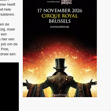
mer heeft
et hele
luisteren.
 en de
ezig, maar
m een
 hier een
e job om de
 Free,
draai aan.