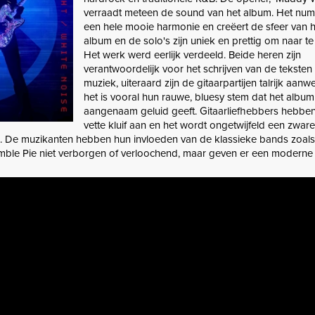
verraadt meteen de sound van het album. Het num
een hele mooie harmonie en creëert de sfeer van h
album en de solo's zijn uniek en prettig om naar te 
Het werk werd eerlijk verdeeld. Beide heren zijn
verantwoordelijk voor het schrijven van de teksten
muziek, uiteraard zijn de gitaarpartijen talrijk aanw
het is vooral hun rauwe, bluesy stem dat het albu
aangenaam geluid geeft. Gitaarliefhebbers hebben
vette kluif aan en het wordt ongetwijfeld een zwar
. De muzikanten hebben hun invloeden van de klassieke bands zoals
ble Pie niet verborgen of verloochend, maar geven er een moderne 