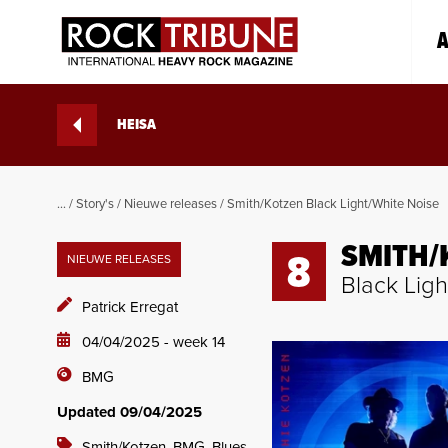
A
HEISA
...
/
Story's
/
Nieuwe releases
/
Smith/Kotzen Black Light/White Noise
SMITH/
8
NIEUWE RELEASES
Black Lig
Patrick Erregat
04/04/2025 - week 14
BMG
Updated 09/04/2025
Smith/Kotzen,
BMG,
Blues