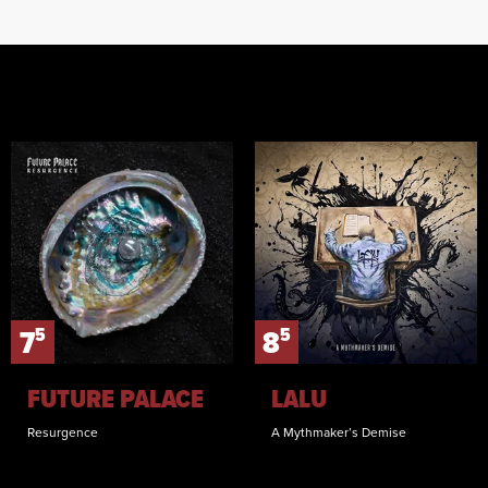
5
5
7
8
FUTURE PALACE
LALU
Resurgence
A Mythmaker’s Demise