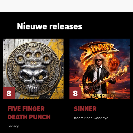
Nieuwe releases
8
8
FIVE FINGER
SINNER
DEATH PUNCH
Boom Bang Goodbye
Legacy