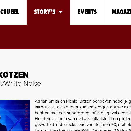
CTUEEL
STORY'S
EVENTS
MAGAZ
KOTZEN
ht/White Noise
Adrian Smith en Richie Kotzen behoeven hopelijk 
introductie. We zouden kunnen zeggen dat we hie
hebben met een supergroep, of in dit geval een s
Het derde album van de twee gitaristen hun project
geworteld in de rockscene van de jaren 70, met bl
hardrock en traditionele R&B. De opener, ‘Muddy W