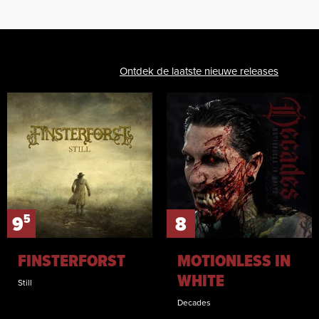
Ontdek de laatste nieuwe releases
5
9
8
FINSTERFORST
MOTIONLESS IN
WHITE
Still
Decades