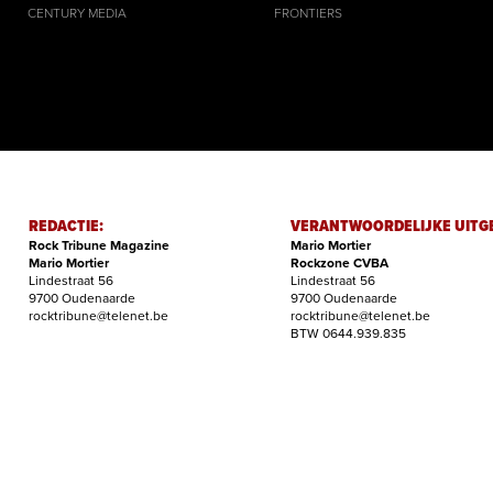
CENTURY MEDIA
FRONTIERS
REDACTIE:
VERANTWOORDELIJKE UITG
Rock Tribune Magazine
Mario Mortier
Mario Mortier
Rockzone CVBA
Lindestraat 56
Lindestraat 56
9700 Oudenaarde
9700 Oudenaarde
rocktribune@telenet.be
rocktribune@telenet.be
BTW 0644.939.835