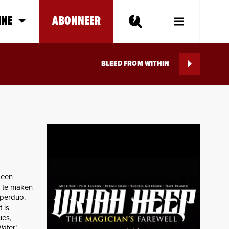
INE
ABONNEER
Toggle
Main
Menu
BLEED FROM WITHIN
geen
r te maken
uperduo.
 is
ues,
ater’,