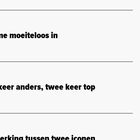
e moeiteloos in
eer anders, twee keer top
erking tussen twee iconen