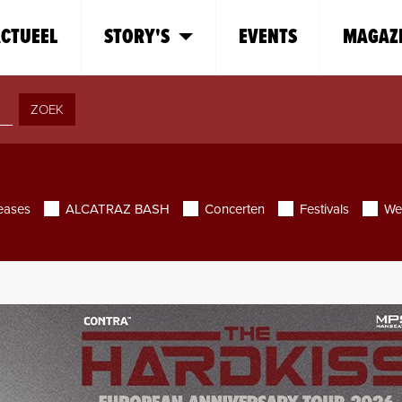
CTUEEL
STORY'S
EVENTS
MAGAZ
ZOEK
eases
ALCATRAZ BASH
Concerten
Festivals
We