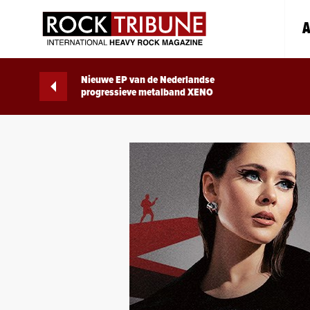
A
Nieuwe EP van de Nederlandse
progressieve metalband XENO