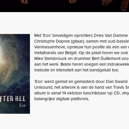
Met 'Eos' bevestigen oprichters Dries Van Damme (
Christophe Depree (gitaar), samen met oud-bassist
Vanmassenhove, opnieuw hun positie als een van 
metalbands van België. Op de plaat horen we ook
Mike Slembrouck en drummer Bert Guillemont voor
aan het werk. Beide heren voegen een indrukwek
melodie en intensiteit aan het bandgeluid toe.
‘Eos’ werd gemixt en gemasterd door Dan Swanö 
Unisound, het artwork is van de hand van Travis S
album is vanaf 14 oktober beschikbaar op CD, vinyl
belangrijke digitale platforms.