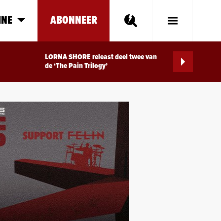
INE
ABONNEER
Toggle
Main
Menu
LORNA SHORE releast deel twee van
de ‘The Pain Trilogy’