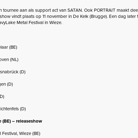
n tournee aan als support act van SATAN. Ook PORTRAIT maakt deel
seshow vindt plaats op 11 november in De Kelk (Brugge). Een dag later 
yLake Metal Festival in Wieze.
laar (BE)
oven (NL)
Osnabrück (D)
gen (D)
(D)
chtenfels (D)
e (BE) – releaseshow
 Festival, Wieze (BE)