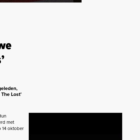
uwe
’
geleden,
 The Lost’
Hun
erd met
p 14 oktober