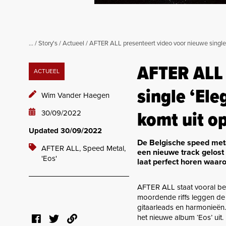
...
/
Story's
/
Actueel
/
AFTER ALL presenteert video voor nieuwe single ‘Elegy For The
AFTER ALL 
ACTUEEL
single ‘Ele
Wim Vander Haegen
komt uit o
30/09/2022
Updated 30/09/2022
De Belgische speed meta
AFTER ALL,
Speed Metal,
een nieuwe track gelost
'Eos'
laat perfect horen waaro
AFTER ALL staat vooral be
moordende riffs leggen de 
gitaarleads en harmonieën.
het nieuwe album ‘Eos’ uit.