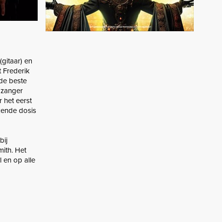
gitaar) en
 Frederik
de beste
 zanger
 het eerst
kende dosis
bij
mith. Het
 en op alle