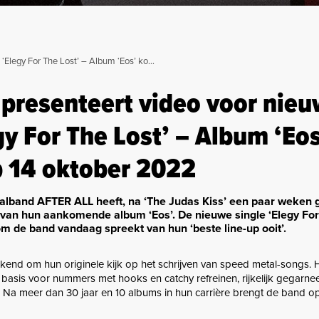
 Lost’ – Album ‘Eos’ komt uit op 14 oktober 2022
presenteert video voor nie
gy For The Lost’ – Album ‘Eos
p 14 oktober 2022
lband AFTER ALL heeft, na ‘The Judas Kiss’ een paar weken 
 van hun aankomende album ‘Eos’. De nieuwe single ‘Elegy For
m de band vandaag spreekt van hun ‘beste line-up ooit’.
kend om hun originele kijk op het schrijven van speed metal-songs. 
basis voor nummers met hooks en catchy refreinen, rijkelijk gegarne
 Na meer dan 30 jaar en 10 albums in hun carrière brengt de band o