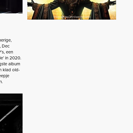
erige,
, Dec
’s, een
e’ in 2020.
ngste album
 klad old-
eepje
n.