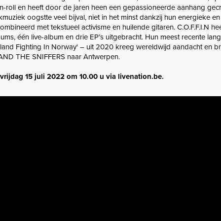
-‘n-roll en heeft door de jaren heen een gepassioneerde aanhang gec
muziek oogstte veel bijval, niet in het minst dankzij hun energieke en
mbineerd met tekstueel activisme en huilende gitaren. C.O.F.F.I.N hee
bums, één live-album en drie EP’s uitgebracht. Hun meest recente lan
Finland Fighting In Norway' – uit 2020 kreeg wereldwijd aandacht en b
L AND THE SNIFFERS naar Antwerpen.
vrijdag 15 juli 2022 om 10.00 u via livenation.be.