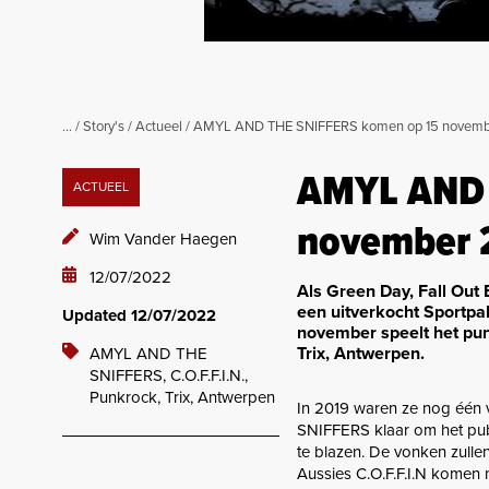
...
/
Story's
/
Actueel
/
AMYL AND THE SNIFFERS komen op 15 november
AMYL AND 
ACTUEEL
november 2
Wim Vander Haegen
12/07/2022
Als Green Day, Fall Out
een uitverkocht Sportpal
Updated 12/07/2022
november speelt het pu
Trix, Antwerpen.
AMYL AND THE
SNIFFERS,
C.O.F.F.I.N.,
Punkrock,
Trix, Antwerpen
In 2019 waren ze nog één 
SNIFFERS klaar om het pub
te blazen. De vonken zulle
Aussies C.O.F.F.I.N komen 