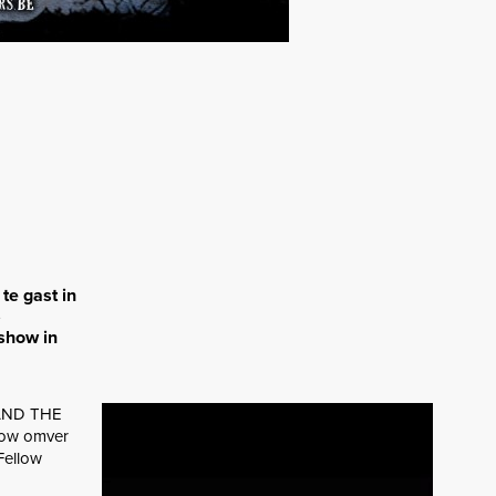
te gast in
5
show in
L AND THE
show omver
Fellow