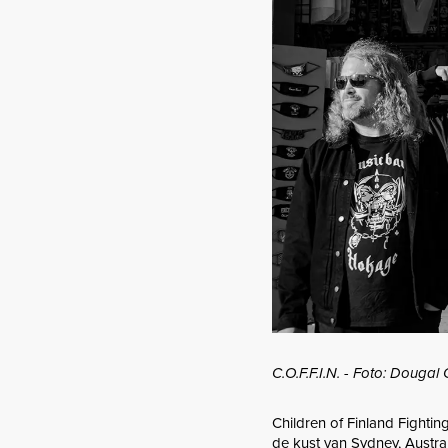
C.O.F.F.I.N. - Foto: Douga
Children of Finland Fightin
de kust van Sydney, Austra