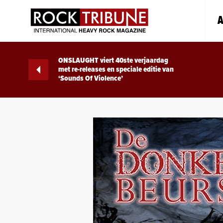
A
ONSLAUGHT viert 40ste verjaardag
met re-releases en speciale editie van
‘Sounds Of Violence’