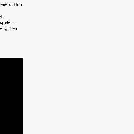
reëerd. Hun
ft
gspeler –
rengt hen