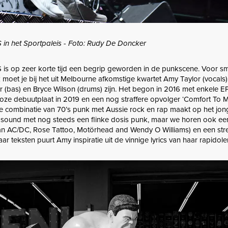
 het Sportpaleis - Foto: Rudy De Doncker
 op zeer korte tijd een begrip geworden in de punkscene. Voor sm
moet je bij het uit Melbourne afkomstige kwartet Amy Taylor (vocals)
r (bas) en Bryce Wilson (drums) zijn. Het begon in 2016 met enkele EP
loze debuutplaat in 2019 en een nog straffere opvolger ‘Comfort To M
we combinatie van 70’s punk met Aussie rock en rap maakt op het jo
 sound met nog steeds een flinke dosis punk, maar we horen ook een
aan AC/DC, Rose Tattoo, Motörhead and Wendy O Williams) en een str
 teksten puurt Amy inspiratie uit de vinnige lyrics van haar rapidole