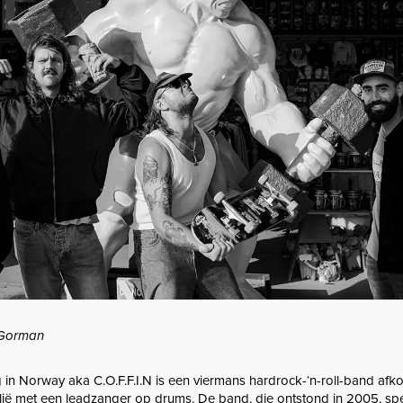
l Gorman
g in Norway aka C.O.F.F.I.N is een viermans hardrock-‘n-roll-band afk
lië met een leadzanger op drums. De band, die ontstond in 2005, spe