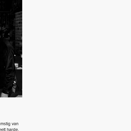
omstig van
elt harde,