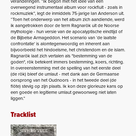
veranderingen. “Ik begon met het idee van een
overwegend instrumentaal album voor rockfluit - zoals in
rockmuziek”, legt de inmiddels 75-jarige Ian Anderson uit.
“Toen het onderwerp van het album zich aandiende, werd
ik aangetrokken door de term Ragnarök uit de Noorse
mythologie - hun versie van de apocalyptische eindtijd of
de Bijbelse Armageddon. Het scenario van ‘de laatste
confrontatie’ is alomtegenwoordig en inherent aan
bijvoorbeeld het hindoeïsme, het christendom en de islam.
Ragnarök laat zich vertalen als "bestemming van de
goden", rök betekent immers bestemming, koers, richting.
In overeenstemming met de spelling van het eerste deel
(de rök) bleef de umlaut - met dank aan de Germaanse
oorsprong van het Oudnoors - in het tweede deel (de
flöte) stevig op zijn plaats. Ik kon deze glorieuze kans op
een goede en legitieme umlaut gewoonweg niet laten
liggen.”
Tracklist