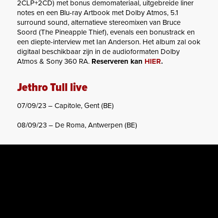
2CLP+2CD) met bonus demomateriaal, uitgebreide liner
notes en een Blu-ray Artbook met Dolby Atmos, 5.1
surround sound, alternatieve stereomixen van Bruce
Soord (The Pineapple Thief), evenals een bonustrack en
een diepte-interview met Ian Anderson. Het album zal ook
digitaal beschikbaar zijn in de audioformaten Dolby
Atmos & Sony 360 RA.
Reserveren kan
HIER
.
Jethro Tull live
07/09/23 – Capitole, Gent (BE)
08/09/23 – De Roma, Antwerpen (BE)