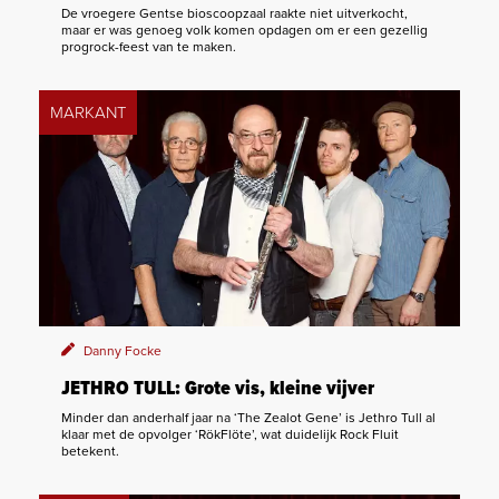
De vroegere Gentse bioscoopzaal raakte niet uitverkocht,
maar er was genoeg volk komen opdagen om er een gezellig
progrock-feest van te maken.
MARKANT
Danny Focke
JETHRO TULL: Grote vis, kleine vijver
Minder dan anderhalf jaar na ‘The Zealot Gene’ is Jethro Tull al
klaar met de opvolger ‘RökFlöte’, wat duidelijk Rock Fluit
betekent.