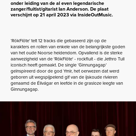
onder leiding van de al even legendarische
zanger/fluitist/gitarist Ian Anderson. De plaat
verschijnt op 21 april 2023 via InsideOutMusic.
‘RökFlöte’ telt 12 tracks die gebaseerd zijn op de
karakters en rollen van enkele van de belangrijkste goden
van het oude Noorse heidendom. Opvallend is de sterke
aanwezigheid van de 'RökFlöte' - rockfluit - die Jethro Tull
iconisch heeft gemaakt. De single ‘Ginnungagap’
geïnspireerd door de god Ymir, het oerwezen dat werd
geboren uit wegspijpelend gif van de ijskoude rivieren
genaamd de Élivágar en leefde in de grasloze leegte van
Ginnungagap.