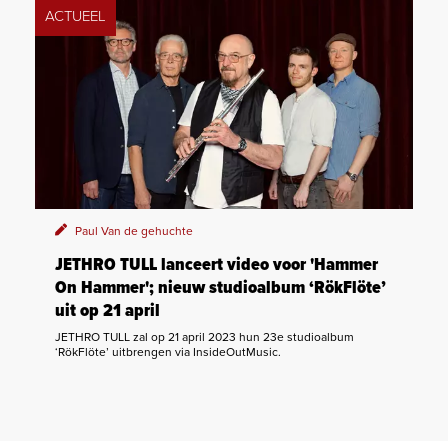
ACTUEEL
Paul Van de gehuchte
JETHRO TULL lanceert video voor 'Hammer
On Hammer'; nieuw studioalbum ‘RökFlöte’
uit op 21 april
JETHRO TULL zal op 21 april 2023 hun 23e studioalbum
‘RökFlöte’ uitbrengen via InsideOutMusic.