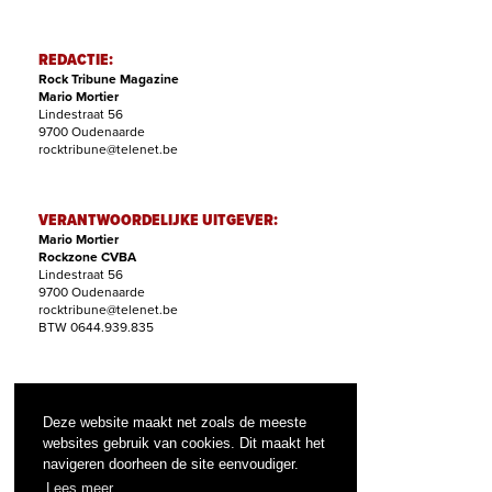
REDACTIE:
Rock Tribune Magazine
Mario Mortier
Lindestraat 56
9700 Oudenaarde
rocktribune@telenet.be
VERANTWOORDELIJKE UITGEVER:
Mario Mortier
Rockzone CVBA
Lindestraat 56
9700 Oudenaarde
rocktribune@telenet.be
BTW 0644.939.835
ABONNEMENTEN:
Filip Nollet
Deze website maakt net zoals de meeste
abonnementen@rock-tribune.com
websites gebruik van cookies. Dit maakt het
navigeren doorheen de site eenvoudiger.
Lees meer