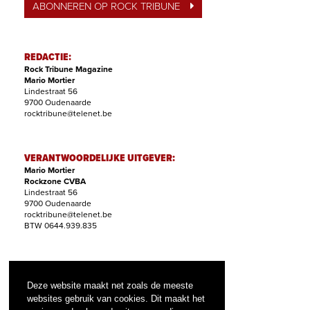
ABONNEREN OP ROCK TRIBUNE
REDACTIE:
Rock Tribune Magazine
Mario Mortier
Lindestraat 56
9700 Oudenaarde
rocktribune@telenet.be
VERANTWOORDELIJKE UITGEVER:
Mario Mortier
Rockzone CVBA
Lindestraat 56
9700 Oudenaarde
rocktribune@telenet.be
BTW 0644.939.835
ABONNEMENTEN:
Filip Nollet
Deze website maakt net zoals de meeste
abonnementen@rock-tribune.com
websites gebruik van cookies. Dit maakt het