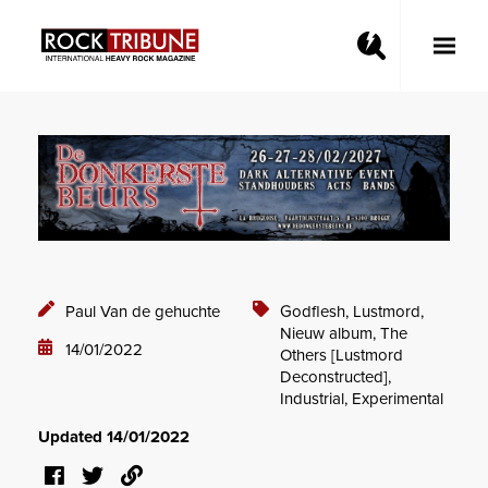
Toggle
Main
Menu
Paul Van de gehuchte
Godflesh,
Lustmord,
Nieuw album,
The
14/01/2022
Others [Lustmord
Deconstructed],
Industrial,
Experimental
Updated 14/01/2022