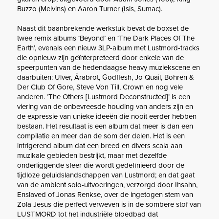
Buzzo (Melvins) en Aaron Turner (Isis, Sumac).
Naast dit baanbrekende werkstuk bevat de boxset de
twee remix albums ‘Beyond’ en ‘The Dark Places Of The
Earth’, evenals een nieuw 3LP-album met Lustmord-tracks
die opnieuw zijn geïnterpreteerd door enkele van de
speerpunten van de hedendaagse heavy muziekscene en
daarbuiten: Ulver, Årabrot, Godflesh, Jo Quail, Bohren &
Der Club Of Gore, Steve Von Till, Crown en nog vele
anderen. ‘The Others [Lustmord Deconstructed]’ is een
viering van de onbevreesde houding van anders zijn en
de expressie van unieke ideeën die nooit eerder hebben
bestaan. Het resultaat is een album dat meer is dan een
compilatie en meer dan de som der delen. Het is een
intrigerend album dat een breed en divers scala aan
muzikale gebieden bestrijkt, maar met dezelfde
onderliggende sfeer die wordt gedefinieerd door de
tijdloze geluidslandschappen van Lustmord; en dat gaat
van de ambient solo-uitvoeringen, verzorgd door Ihsahn,
Enslaved of Jonas Renkse, over de ingetogen stem van
Zola Jesus die perfect ​​verweven is in de sombere stof van
LUSTMORD tot het industriële bloedbad dat