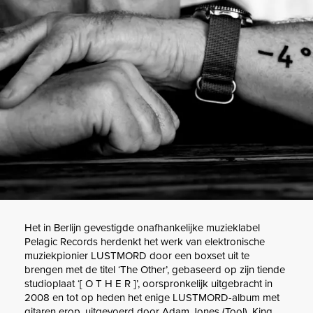
Het in Berlijn gevestigde onafhankelijke muzieklabel
Pelagic Records herdenkt het werk van elektronische
muziekpionier LUSTMORD door een boxset uit te
brengen met de titel ‘The Other’, gebaseerd op zijn tiende
studioplaat ‘[ O T H E R ]’, oorspronkelijk uitgebracht in
2008 en tot op heden het enige LUSTMORD-album met
gitaren erop, uitgevoerd door Adam Jones (Tool), King