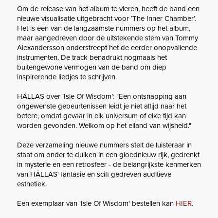
Om de release van het album te vieren, heeft de band een
nieuwe visualisatie uitgebracht voor ‘The Inner Chamber’.
Het is een van de langzaamste nummers op het album,
maar aangedreven door de uitstekende stem van Tommy
Alexandersson onderstreept het de eerder onopvallende
instrumenten. De track benadrukt nogmaals het
buitengewone vermogen van de band om diep
inspirerende liedjes te schrijven.
HÄLLAS over ‘Isle Of Wisdom’: "Een ontsnapping aan
ongewenste gebeurtenissen leidt je niet altijd naar het
betere, omdat gevaar in elk universum of elke tijd kan
worden gevonden. Welkom op het eiland van wijsheid."
Deze verzameling nieuwe nummers stelt de luisteraar in
staat om onder te duiken in een gloednieuw rijk, gedrenkt
in mysterie en een retrosfeer - de belangrijkste kenmerken
van HÄLLAS' fantasie en scifi gedreven auditieve
esthetiek.
Een exemplaar van 'Isle Of Wisdom' bestellen kan
HIER
.