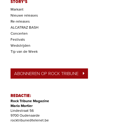
STORY'S
Markant
Nieuwe releases
Re-releases
ALCATRAZ BASH
Concerten
Festivals
Wedstrijden
Tip van de Week
ABONNEREN OP ROCK TRIBUNE
REDACTIE:
Rock Tribune Magazine
Mario Mortier
Lindestraat 56
9700 Oudenaarde
rocktribune@telenet.be