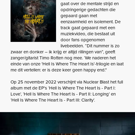
gaat over de mentale strijd en
opdringerige gedachten die
gepaard gaan met
eenzaamheid en isolement. De
track gaat gepaard met een
muziekvideo, die bestaat uit
door fans opgenomen
livebeelden. “Dit nummer is zo
zwaar en donker – ik krijg er altijd rillingen van”, geeft
zanger/gitarist Timo Rotten nog mee. ‘We naderen het
einde van onze 'Hell Is Where The Heart Is'-trilogie en laat
me dit vertellen: er is deze keer geen happy end."
Op 25 november 2022 verschijnt via Nuclear Blast het full
album met de EP's ‘Hell Is Where The Heart Is - Part I:
Love’, ‘Hell Is Where The Heart Is - Part II: Longing’ en
‘Hell Is Where The Heart Is - Part III: Clarity’.