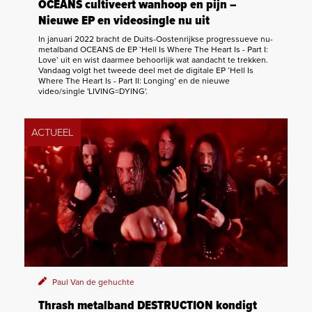
OCEANS cultiveert wanhoop en pijn –
Nieuwe EP en videosingle nu uit
In januari 2022 bracht de Duits-Oostenrijkse progressueve nu-
metalband OCEANS de EP ‘Hell Is Where The Heart Is - Part I:
Love’ uit en wist daarmee behoorlijk wat aandacht te trekken.
Vandaag volgt het tweede deel met de digitale EP ‘Hell Is
Where The Heart Is - Part II: Longing’ en de nieuwe
video/single 'LIVING=DYING'.
ACTUEEL
Paul Van de gehuchte
Thrash metalband DESTRUCTION kondigt