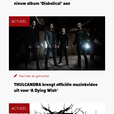
nieuw album ‘Diabolical’ aan
ACTUEEL
Paul Van de gehuchte
THULCANDRA brengt officiële muziekvideo
uit voor ‘A Dying Wish’
ACTUEEL