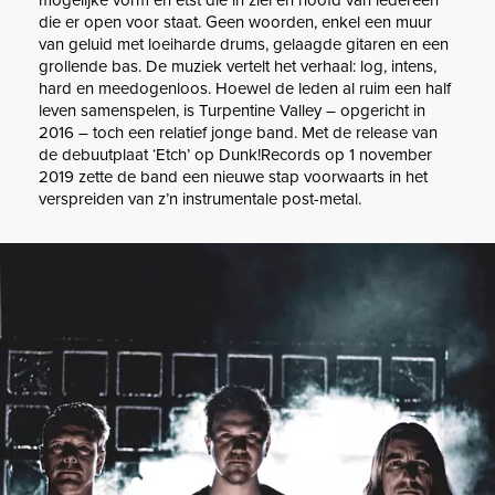
mogelijke vorm en etst die in ziel en hoofd van iedereen
die er open voor staat. Geen woorden, enkel een muur
van geluid met loeiharde drums, gelaagde gitaren en een
grollende bas. De muziek vertelt het verhaal: log, intens,
hard en meedogenloos. Hoewel de leden al ruim een half
leven samenspelen, is Turpentine Valley – opgericht in
2016 – toch een relatief jonge band. Met de release van
de debuutplaat ‘Etch’ op Dunk!Records op 1 november
2019 zette de band een nieuwe stap voorwaarts in het
verspreiden van z’n instrumentale post-metal.