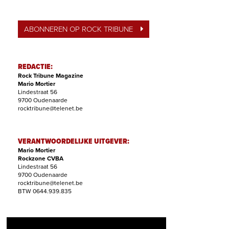
ABONNEREN OP ROCK TRIBUNE
REDACTIE:
Rock Tribune Magazine
Mario Mortier
Lindestraat 56
9700 Oudenaarde
rocktribune@telenet.be
VERANTWOORDELIJKE UITGEVER:
Mario Mortier
Rockzone CVBA
Lindestraat 56
9700 Oudenaarde
rocktribune@telenet.be
BTW 0644.939.835
ABONNEMENTEN: