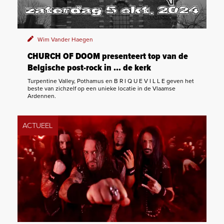
Wim Vander Haegen
CHURCH OF DOOM presenteert top van de
Belgische post-rock in ... de kerk
Turpentine Valley, Pothamus en B R I Q U E V I L L E geven het
beste van zichzelf op een unieke locatie in de Vlaamse
Ardennen.
ACTUEEL