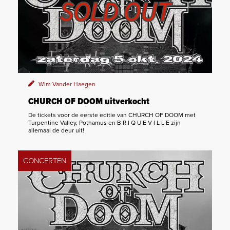
Wim Vander Haegen
CHURCH OF DOOM uitverkocht
De tickets voor de eerste editie van CHURCH OF DOOM met
Turpentine Valley, Pothamus en B R I Q U E V I L L E zijn
allemaal de deur uit!
CONCERTEN