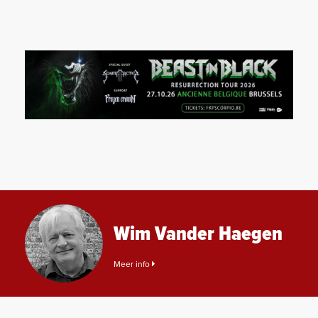
Wim Vander Haegen
Meer info