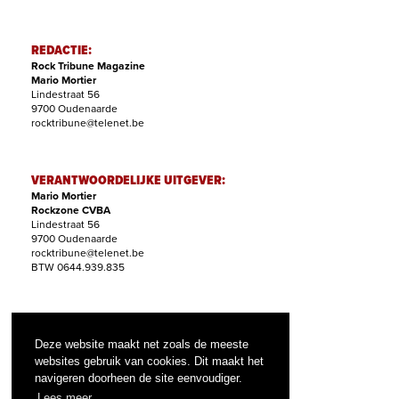
REDACTIE:
Rock Tribune Magazine
Mario Mortier
Lindestraat 56
9700 Oudenaarde
rocktribune@telenet.be
VERANTWOORDELIJKE UITGEVER:
Mario Mortier
Rockzone CVBA
Lindestraat 56
9700 Oudenaarde
rocktribune@telenet.be
BTW 0644.939.835
ABONNEMENTEN:
Filip Nollet
Deze website maakt net zoals de meeste
abonnementen@rock-tribune.com
websites gebruik van cookies. Dit maakt het
navigeren doorheen de site eenvoudiger.
Lees meer