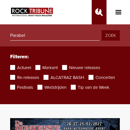
Toggle
Main
Menu
ZOEK
Filteren:
Actueel
Markant
Nieuwe releases
Re-releases
ALCATRAZ BASH
Concerten
Festivals
Wedstrijden
Tip van de Week