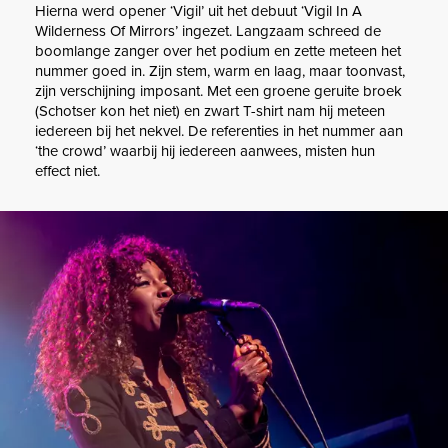
Hierna werd opener ‘Vigil’ uit het debuut ‘Vigil In A
Wilderness Of Mirrors’ ingezet. Langzaam schreed de
boomlange zanger over het podium en zette meteen het
nummer goed in. Zijn stem, warm en laag, maar toonvast,
zijn verschijning imposant. Met een groene geruite broek
(Schotser kon het niet) en zwart T-shirt nam hij meteen
iedereen bij het nekvel. De referenties in het nummer aan
‘the crowd’ waarbij hij iedereen aanwees, misten hun
effect niet.