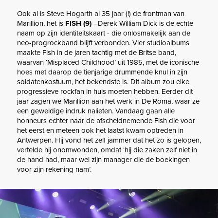
Ook al is Steve Hogarth al 35 jaar (!) de frontman van
Marillion, het is
FISH (9)
–Derek William Dick is de echte
naam op zijn identiteitskaart - die onlosmakelijk aan de
neo-progrockband blijft verbonden. Vier studioalbums
maakte Fish in de jaren tachtig met de Britse band,
waarvan ‘Misplaced Childhood’ uit 1985, met de iconische
hoes met daarop de tienjarige drummende knul in zijn
soldatenkostuum, het bekendste is. Dit album zou elke
progressieve rockfan in huis moeten hebben. Eerder dit
jaar zagen we Marillion aan het werk in De Roma, waar ze
een geweldige indruk nalieten. Vandaag gaan alle
honneurs echter naar de afscheidnemende Fish die voor
het eerst en meteen ook het laatst kwam optreden in
Antwerpen. Hij vond het zelf jammer dat het zo is gelopen,
vertelde hij onomwonden, omdat ‘hij die zaken zelf niet in
de hand had, maar wel zijn manager die de boekingen
voor zijn rekening nam’.