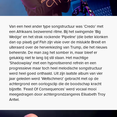
Van een heel ander type songstructuur was ‘Credo’ met
een Afrikaans bezwerend ritme. Bij het swingende ‘Big
Wedge’ en het strak rockende ‘Pipeline’ (die beter klonken
dan op plaat) gaf Fish zijn visie over de mislukte Brexit en
uiteraard over de herverkiezing van Trump, die het nieuws
beheerste. De man zag het somber in, maar bleef er
gelukkig niet te lang bij stil staan. Het machtige
‘Shadowplay’ met een hypnotiserend refrein en een
progressieve maar toch heel melodische songstructuur
werd heel goed onthaald. Uit zijn laatste album van vier
jaar geleden werd ‘Weltschmerz’ gebracht met op de
achtergrond een oorlogsclip die de boodschap kracht
bijzette. ‘Feast Of Consequences’ werd vocaal mooi
meegedragen door achtergrondzangeres Elisabeth Troy
Antwi.