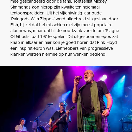
mee gescandeerd door de fans. Toetsenist Mickey
Simmonds kon hierop zijn kwaliteiten helemaal
tentoonspreidden. Uit het vijfentwintig jaar oude
‘Raingods With Zippos’ werd uitgebreid stilgestaan door
Fish, hij zei dat het misschien niet zijn meest populaire
album was, maar dat hij de noodzaak voelde om ‘Plague
Of Ghosts, part 1-6’ te spelen. Dit uitgesponnen epos zat
knap in elkaar en hier kon je goed horen dat Pink Floyd
een inspiratiebron was. Liefhebbers van progressieve
klanken werden hiermee op hun wenken bediend.