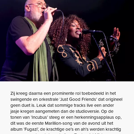
Zij kreeg daarna een prominente rol toebedeeld in het
swingende en orkestrale ‘Just Good Friends’ dat origineel
geen duet is. Leuk dat sommige tracks live een ander
jasje kregen aangemeten dan de studioversie. Op de
tonen van ‘Incubus’ steeg er een herkenningsapplaus op,
dit was de eerste Marillion-song van de avond uit het
album ‘Fugazi’, de krachtige oe’s en ah’s werden krachtig