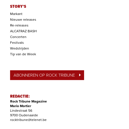
STORY'S
Markant
Nieuwe releases
Re-releases
ALCATRAZ BASH
Concerten
Festivals
Wedstrijden
Tip van de Week
ABONNEREN OP ROCK TRIBUNE
REDACTIE:
Rock Tribune Magazine
Mario Mortier
Lindestraat 56
9700 Oudenaarde
rocktribune@telenet.be