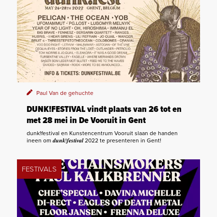
Paul Van de gehuchte
DUNK!FESTIVAL vindt plaats van 26 tot en
met 28 mei in De Vooruit in Gent
dunk!festival en Kunstencentrum Vooruit slaan de handen
ineen om 𝒅𝒖𝒏𝒌!𝒇𝒆𝒔𝒕𝒊𝒗𝒂𝒍 2022 te presenteren in Gent!
FESTIVALS