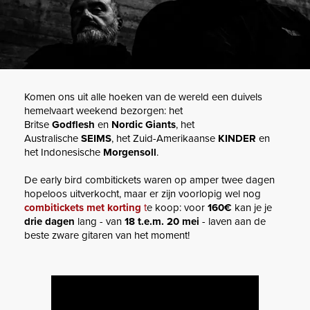
Komen ons uit alle hoeken van de wereld een duivels
hemelvaart weekend bezorgen: het
Britse
Godflesh
en
Nordic Giants
, het
Australische
SEIMS
, het Zuid-Amerikaanse
KINDER
en
het Indonesische
Morgensoll
.
De early bird combitickets waren op amper twee dagen
hopeloos uitverkocht, maar er zijn voorlopig wel nog
combitickets met korting
t
e koop: voor
160€
kan je je
drie dagen
lang - van
18 t.e.m. 20 mei
- laven aan de
beste zware gitaren van het moment!