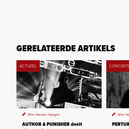
GERELATEERDE ARTIKELS
ACTUEEL
CONCERT
Wim Vander Haegen
Wim Va
AUTHOR & PUNISHER deelt
PERTUR