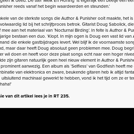
een ik deed. De titel ‘Melk En Honing’ is eigenlijk een beetje een e
nisher reeds vanaf het begin waardeerden en steunden.’
enkele van de sterkste songs die Author & Punisher ooit maakte, het i
lwaardig lid bij het schrijfproces betrok. Gitarist Doug Sabolick, die 
f mee aan het materiaal van ‘Nocturnal Birding’. In feite is Author & P
igjarige bestaan een duo. ‘Klopt. In mijn ogen is Doug een vast lid van
and die enkele gastbijdrages levert. Wel blijf ik de voornaamste song
und, maar daar heeft Doug absoluut geen problemen mee. Doug begrij
er wil doen en heeft voor deze plaat songs echt naar een hoger nivea
elde zijn gitaren natuurlijk geen heel nieuw element in Author & Punish
prominent aanwezig. Een album als ‘Selfless’ van Godflesh heeft me 
inatie van elektronica en zware, beukende gitaren heb ik altijd fanta
uitsluitend machinaal gewerkt te hebben, vond ik het tijd om ze er ter
 haha!’
e van dit artikel lees je in RT 235.