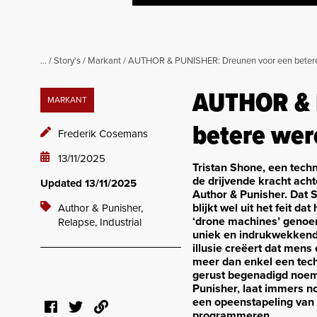
...
/
Story's
/
Markant
/
AUTHOR & PUNISHER: Dreunen voor een betere
AUTHOR & 
MARKANT
betere wer
Frederik Cosemans
13/11/2025
Tristan Shone, een techn
de drijvende kracht acht
Updated 13/11/2025
Author & Punisher. Dat 
blijkt wel uit het feit d
Author & Punisher,
‘drone machines’ genoem
Relapse,
Industrial
uniek en indrukwekkend 
illusie creëert dat mens
meer dan enkel een tec
gerust begenadigd noeme
Punisher, laat immers n
een opeenstapeling van 
programmeren.