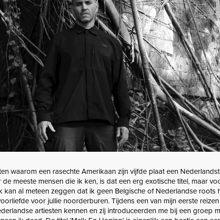
en waarom een rasechte Amerikaan zijn vijfde plaat een Nederlandstali
 de meeste mensen die ik ken, is dat een erg exotische titel, maar voor j
 Ik kan al meteen zeggen dat ik geen Belgische of Nederlandse roots
orliefde voor jullie noorderburen. Tijdens een van mijn eerste reizen
derlandse artiesten kennen en zij introduceerden me bij een groep 