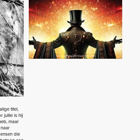
ge titel,
ullie is hij
 heb, maar
 naar
mensen die