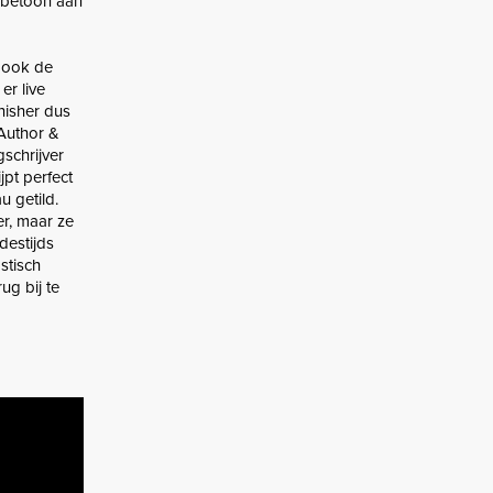
erbetoon aan
s ook de
er live
unisher dus
 Author &
schrijver
pt perfect
u getild.
er, maar ze
destijds
stisch
ug bij te