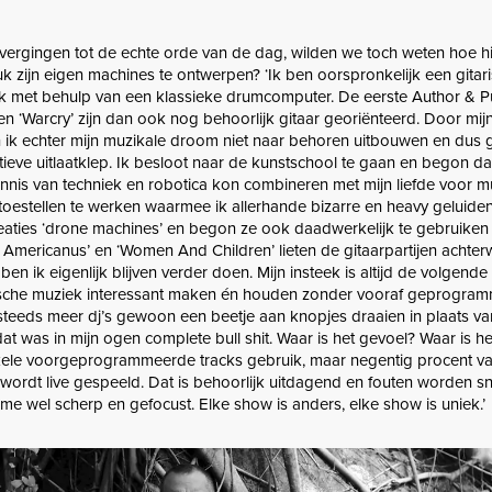
vergingen tot de echte orde van de dag, wilden we toch weten hoe hi
zijn eigen machines te ontwerpen? ‘Ik ben oorspronkelijk een gitari
k met behulp van een klassieke drumcomputer. De eerste Author & P
en ‘Warcry’ zijn dan ook nog behoorlijk gitaar georiënteerd. Door mij
 ik echter mijn muzikale droom niet naar behoren uitbouwen en dus g
ieve uitlaatklep. Ik besloot naar de kunstschool te gaan en begon da
nnis van techniek en robotica kon combineren met mijn liefde voor m
n toestellen te werken waarmee ik allerhande bizarre en heavy geluide
reaties ‘drone machines’ en begon ze ook daadwerkelijk te gebruike
 Americanus’ en ‘Women And Children’ lieten de gitaarpartijen achter
n ik eigenlijk blijven verder doen. Mijn insteek is altijd de volgend
nische muziek interessant maken én houden zonder vooraf geprogra
g steeds meer dj’s gewoon een beetje aan knopjes draaien in plaats v
at was in mijn ogen complete bull shit. Waar is het gevoel? Waar is het
enkele voorgeprogrammeerde tracks gebruik, maar negentig procent v
s wordt live gespeeld. Dat is behoorlijk uitdagend en fouten worden s
me wel scherp en gefocust. Elke show is anders, elke show is uniek.’