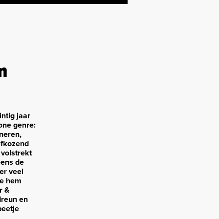
n
ntig jaar
rone genre:
neren,
iefkozend
volstrekt
eens de
er veel
we hem
r &
dreun en
beetje