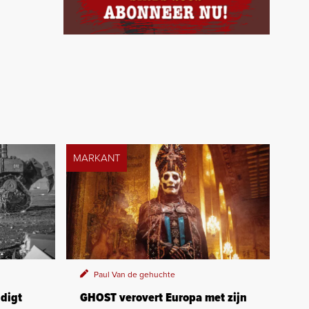
MARKANT
Paul Van de gehuchte
digt
GHOST verovert Europa met zijn