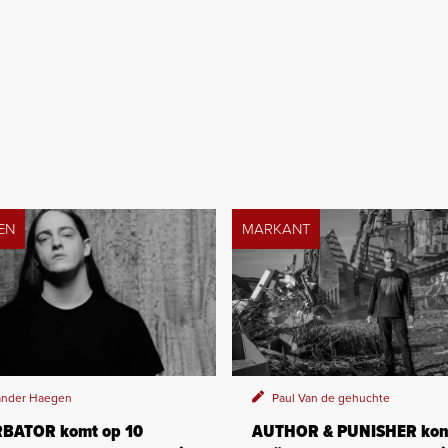
EN
MARKANT
nder Haegen
Paul Van de gehuchte
BATOR komt op 10
AUTHOR & PUNISHER kon