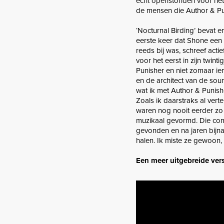
echt openstonden voor hetg
de mensen die Author & Pu
‘Nocturnal Birding’ bevat 
eerste keer dat Shone een vo
reeds bij was, schreef actie
voor het eerst in zijn twint
Punisher en niet zomaar iem
en de architect van de so
wat ik met Author & Punish
Zoals ik daarstraks al vert
waren nog nooit eerder zo 
muzikaal gevormd. Die comb
gevonden en na jaren bijna 
halen. Ik miste ze gewoon,
Een meer uitgebreide versi