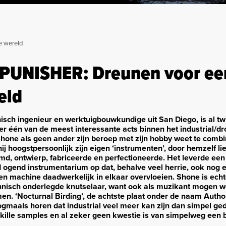
 wereld
PUNISHER: Dreunen voor ee
eld
isch ingenieur en werktuigbouwkundige uit San Diego, is al twi
er één van de meest interessante acts binnen het industrial/d
Shone als geen ander zijn beroep met zijn hobby weet te combi
at hij hoogstpersoonlijk zijn eigen ‘instrumenten’, door hemzelf l
d, ontwierp, fabriceerde en perfectioneerde. Het leverde een 
ogend instrumentarium op dat, behalve veel herrie, ook nog 
 en machine daadwerkelijk in elkaar overvloeien. Shone is echt
hnisch onderlegde knutselaar, want ook als muzikant mogen 
n. ‘Nocturnal Birding’, de achtste plaat onder de naam Autho
ogmaals horen dat industrial veel meer kan zijn dan simpel ge
kille samples en al zeker geen kwestie is van simpelweg een 