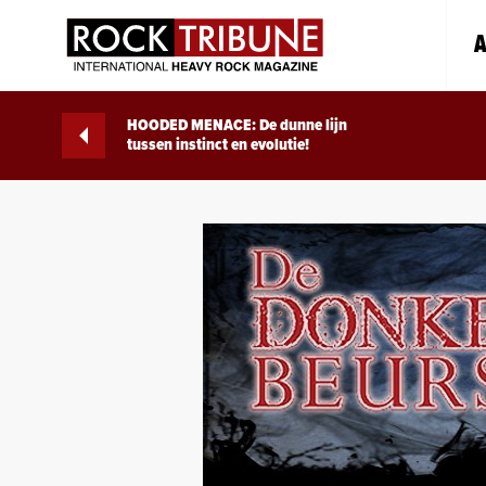
A
HOODED MENACE: De dunne lijn
tussen instinct en evolutie!