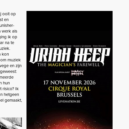
j ooit op
st en
unisher-
n werk als
ing ik op
ar na te
uziek.
n kon
n om muziek
wege en zijn
e geweest:
mmeerde
an hun
 risico? Ik
an hetgeen
nel gemaakt,