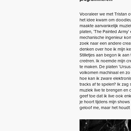
Vooraleer we met Tristan o
het idee kwam om doodleuk 
maakte aanvankelijk muzie
platen, ‘The Painted Army’ 
mechanische ingenieur kon
zoek naar een andere creat
denken over hoe ik mijn ke
Stilletjes aan begon ik aa
creëren. Ik noemde mijn c
te maken. De platen ‘Ursus
volkomen machinaal en zo be
hoe kan ik zware elektro
tracks af te spelen? Ik za
muziek live te brengen en d
geef toe dat ik live ook 
je hoort tijdens mijn show
geloof me, maar het houdt 