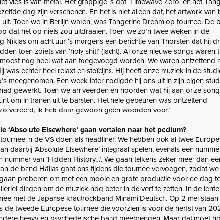
iet vies is van metal. Het grappige is dat ‘Timewave Zero’ en het Tan
lfde dag zijn verschenen. En het is niet alleen dat, het artwork van 
dig uit. Toen we in Berlijn waren, was Tangerine Dream op tournee. De
r op dat het op niets zou uitdraaien. Toen we zo’n twee weken in de
 Niklas om acht uur ‘s morgens een berichtje van Thorsten dat hij dri
adden toen zoiets van ‘holy shit!’ (lacht). Al onze nieuwe songs waren
er moest nog heel wat aan toegevoegd worden. We waren ontzettend 
j was echter heel relaxt en stoïcijns. Hij heeft onze muziek in de studi
s meegenomen. Een week later nodigde hij ons uit in zijn eigen stu
n had gewerkt. Toen we arriveerden en hoorden wat hij aan onze son
nt om in tranen uit te barsten. Het hele gebeuren was ontzettend
 zo vereerd, ik heb daar gewoon geen woorden voor.’
llie ‘Absolute Elsewhere’ gaan vertalen naar het podium?
tournee in de VS doen als headliner. We hebben ook al twee Europe
n daarbij ‘Absolute Elsewhere’ integraal spelen, evenals een numme
en nummer van ‘Hidden History…’. We gaan telkens zeker meer dan ee
van de band Hällas gaat ons tijdens die tournee vervoegen, zodat w
 gaan proberen om met een mooie en grote productie voor de dag 
 allerlei dingen om de muziek nog beter in de verf te zetten. In de len
nee met de Japanse krautrockband Minami Deutsch. Op 2 mei staan 
ens de tweede Europese tournee die voorzien is voor de herfst van 2
n andere heavy en psychedelische band meebrengen. Maar dat moet n