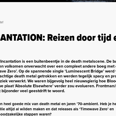
te!
NTATION: Reizen door tijd 
ncantation is een buitenbeentje in de death metalscene. De 
eden volkomen onverwacht over een compleet andere boeg met
ve Zero’. Op de spannende single ‘Luminescent Bridge’ werd 
achtige death metal getrokken en werden tegelijk spacy en pr
ziek verwerkt. We waren bijgevolg heel nieuwsgierig hoe Bloo
e plaat ‘Absolute Elsewhere’ verder zou evolueren. Frontman/g
 bijzonder veel geestdrift te woord.
en heel goede mix van death metal en jaren ’70-ambient. Heb je h
ullie altijd al wilden maken en dat releases als ‘Timewave Zero’ en
noodzakelijke stappen waren?