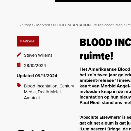
...
/
Story's
/
Markant
/
BLOOD INCANTATION: Reizen door tijd en ruim
BLOOD INCA
MARKANT
ruimte!
Steven Willems
28/10/2024
Het Amerikaanse Blood I
het zo’n twee jaar gel
Updated 09/11/2024
ambient-release ‘Timewa
kaart van Morbid Angel-
Blood Incantation,
Century
invloeden knap in de mu
Media,
Death Metal,
Incantation op hun nieuw
Ambient
Paul Riedl stond ons met
‘Absolute Elsewhere’ is e
dat dit het album is dat j
‘Luminescent Bridge’ de 