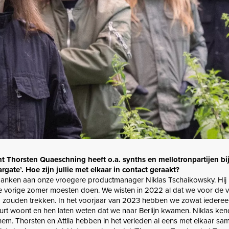
 Thorsten Quaeschning heeft o.a. synths en mellotronpartijen b
argate’. Hoe zijn jullie met elkaar in contact geraakt?
danken aan onze vroegere productmanager Niklas Tschaikowsky. Hij 
e vorige zomer moesten doen. We wisten in 2022 al dat we voor de 
o zouden trekken. In het voorjaar van 2023 hebben we zowat iedere
urt woont en hen laten weten dat we naar Berlijn kwamen. Niklas ke
hem. Thorsten en Attila hebben in het verleden al eens met elkaar s