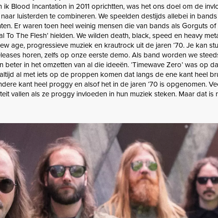
en ik Blood Incantation in 2011 oprichtten, was het ons doel om de inv
naar luisterden te combineren. We speelden destijds allebei in bands 
ten. Er waren toen heel weinig mensen die van bands als Gorguts of
l To The Flesh’ hielden. We wilden death, black, speed en heavy met
w age, progressieve muziek en krautrock uit de jaren ‘70. Je kan st
eleases horen, zelfs op onze eerste demo. Als band worden we steed
beter in het omzetten van al die ideeën. ‘Timewave Zero’ was op da
 altijd al met iets op de proppen komen dat langs de ene kant heel br
andere kant heel proggy en alsof het in de jaren ‘70 is opgenomen. Ve
teit vallen als ze proggy invloeden in hun muziek steken. Maar dat is 