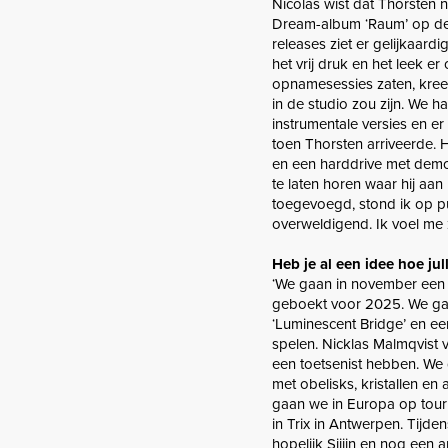
Nicolas wist dat Thorsten n
Dream-album ‘Raum’ op deze
releases ziet er gelijkaar
het vrij druk en het leek e
opnamesessies zaten, kreeg
in de studio zou zijn. We h
instrumentale versies en 
toen Thorsten arriveerde. Hi
en een harddrive met demo’
te laten horen waar hij aa
toegevoegd, stond ik op pu
overweldigend. Ik voel me
Heb je al een idee hoe ju
‘We gaan in november een 
geboekt voor 2025. We gaa
‘Luminescent Bridge’ en e
spelen. Nicklas Malmqvist 
een toetsenist hebben. We
met obelisks, kristallen en
gaan we in Europa op tour
in Trix in Antwerpen. Tijd
hopelijk Sijjin en nog ee