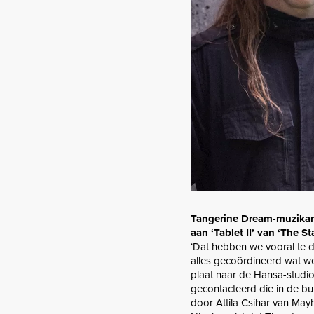
Tangerine Dream-muzikant
aan ‘Tablet II’ van ‘The St
‘Dat hebben we vooral te 
alles gecoördineerd wat w
plaat naar de Hansa-studi
gecontacteerd die in de bu
door Attila Csihar van May