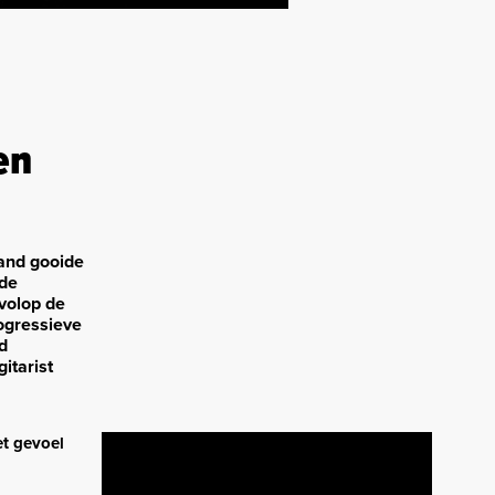
en
band gooide
 de
volop de
ogressieve
d
itarist
et gevoel