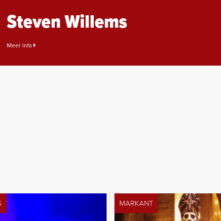
Steven Willems
Meer info
S
MARKANT