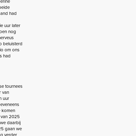
gerine
beide
 band had
e uur later
 toen nog
nerveus
o beluisterd
dio om ons
gs had
se tournees
r van
n uur
e eveneens
te komen
te van 2025
we daarbij
025 gaan we
og verder