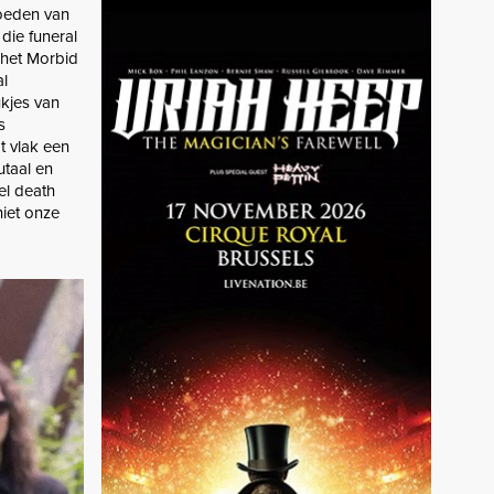
loeden van
die funeral
 het Morbid
al
ukjes van
s
t vlak een
utaal en
el death
niet onze