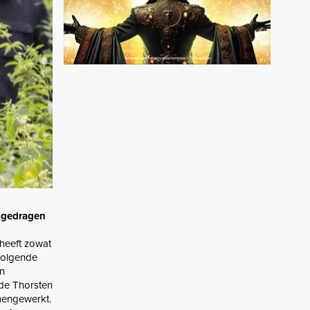
ijgedragen
heeft zowat
volgende
en
nde Thorsten
amengewerkt.