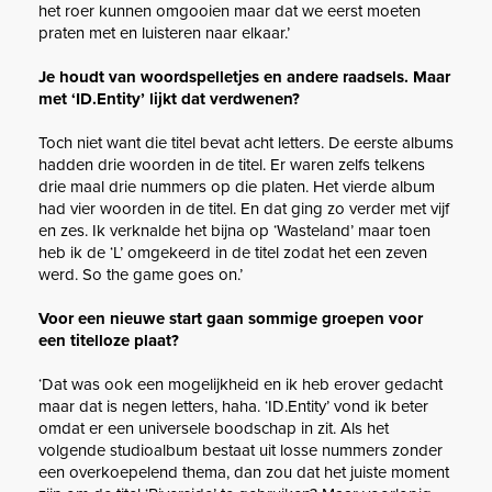
het roer kunnen omgooien maar dat we eerst moeten
praten met en luisteren naar elkaar.’
Je houdt van woordspelletjes en andere raadsels. Maar
met ‘ID.Entity’ lijkt dat verdwenen?
Toch niet want die titel bevat acht letters. De eerste albums
hadden drie woorden in de titel. Er waren zelfs telkens
drie maal drie nummers op die platen. Het vierde album
had vier woorden in de titel. En dat ging zo verder met vijf
en zes. Ik verknalde het bijna op ‘Wasteland’ maar toen
heb ik de ‘L’ omgekeerd in de titel zodat het een zeven
werd. So the game goes on.’
Voor een nieuwe start gaan sommige groepen voor
een titelloze plaat?
‘Dat was ook een mogelijkheid en ik heb erover gedacht
maar dat is negen letters, haha. ‘ID.Entity’ vond ik beter
omdat er een universele boodschap in zit. Als het
volgende studioalbum bestaat uit losse nummers zonder
een overkoepelend thema, dan zou dat het juiste moment