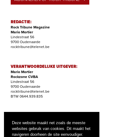
REDACTIE:
Rock Tribune Magazine
Mario Mortier
Lindestraat 56
9700 Oudenaarde
rocktribune@telenet.be
VERANTWOORDELIJKE UITGEVER:
Mario Mortier
Rockzone CVBA
Lindestraat 56
9700 Oudenaarde
rocktribune@telenet.be
BTW 0644.939.835
ABONNEMENTEN:
Filip Nollet
Deze website maakt net zoals de meeste
abonnementen@rock-tribune.com
websites gebruik van cookies. Dit maakt het
navigeren doorheen de site eenvoudiger.