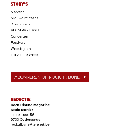
STORY'S
Markant
Nieuwe releases
Re-releases
ALCATRAZ BASH
Concerten
Festivals
Wedstrijden
Tip van de Week
ABONNEREN OP ROCK TRIBUNE
REDACTIE:
Rock Tribune Magazine
Mario Mortier
Lindestraat 56
9700 Oudenaarde
rocktribune@telenet.be