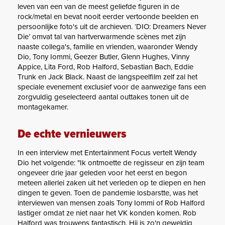
leven van een van de meest geliefde figuren in de
rock/metal en bevat nooit eerder vertoonde beelden en
persoonlijke foto's uit de archieven. ‘DIO: Dreamers Never
Die’ omvat tal van hartverwarmende scènes met zijn
naaste collega's, familie en vrienden, waaronder Wendy
Dio, Tony Iommi, Geezer Butler, Glenn Hughes, Vinny
Appice, Lita Ford, Rob Halford, Sebastian Bach, Eddie
Trunk en Jack Black. Naast de langspeelfilm zelf zal het
speciale evenement exclusief voor de aanwezige fans een
zorgvuldig geselecteerd aantal outtakes tonen uit de
montagekamer.
De echte vernieuwers
In een interview met Entertainment Focus vertelt Wendy
Dio het volgende: "Ik ontmoette de regisseur en zijn team
ongeveer drie jaar geleden voor het eerst en begon
meteen allerlei zaken uit het verleden op te diepen en hen
dingen te geven. Toen de pandemie losbarstte, was het
interviewen van mensen zoals Tony Iommi of Rob Halford
lastiger omdat ze niet naar het VK konden komen. Rob
Halford was trouwens fantastisch. Hij is zo'n geweldig