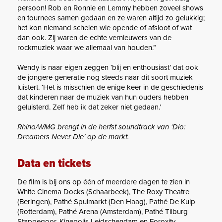
persoon! Rob en Ronnie en Lemmy hebben zoveel shows
en tournees samen gedaan en ze waren altijd zo gelukkig;
het kon niemand schelen wie opende of afsloot of wat
dan ook. Zij waren de echte vernieuwers van de
rockmuziek waar we allemaal van houden.”
Wendy is naar eigen zeggen ‘blij en enthousiast’ dat ook
de jongere generatie nog steeds naar dit soort muziek
luistert. ‘Het is misschien de enige keer in de geschiedenis
dat kinderen naar de muziek van hun ouders hebben
geluisterd. Zelf heb ik dat zeker niet gedaan.’
Rhino/WMG brengt in de herfst soundtrack van ‘Dio:
Dreamers Never Die’ op de markt.
Data en tickets
De film is bij ons op één of meerdere dagen te zien in
White Cinema Docks (Schaarbeek), The Roxy Theatre
(Beringen), Pathé Spuimarkt (Den Haag), Pathé De Kuip
(Rotterdam), Pathé Arena (Amsterdam), Pathé Tilburg
Stappegoor, Kinepolis Leidschendam en Foroxity