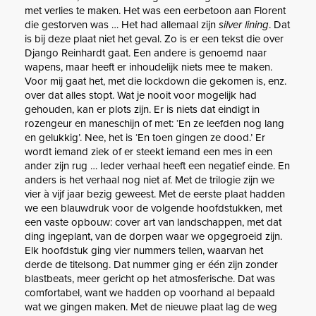
met verlies te maken. Het was een eerbetoon aan Florent
die gestorven was … Het had allemaal zijn
silver lining
. Dat
is bij deze plaat niet het geval. Zo is er een tekst die over
Django Reinhardt gaat. Een andere is genoemd naar
wapens, maar heeft er inhoudelijk niets mee te maken.
Voor mij gaat het, met die lockdown die gekomen is, enz.
over dat alles stopt. Wat je nooit voor mogelijk had
gehouden, kan er plots zijn. Er is niets dat eindigt in
rozengeur en maneschijn of met: ‘En ze leefden nog lang
en gelukkig’. Nee, het is ‘En toen gingen ze dood.’ Er
wordt iemand ziek of er steekt iemand een mes in een
ander zijn rug … Ieder verhaal heeft een negatief einde. En
anders is het verhaal nog niet af. Met de trilogie zijn we
vier à vijf jaar bezig geweest. Met de eerste plaat hadden
we een blauwdruk voor de volgende hoofdstukken, met
een vaste opbouw: cover art van landschappen, met dat
ding ingeplant, van de dorpen waar we opgegroeid zijn.
Elk hoofdstuk ging vier nummers tellen, waarvan het
derde de titelsong. Dat nummer ging er één zijn zonder
blastbeats, meer gericht op het atmosferische. Dat was
comfortabel, want we hadden op voorhand al bepaald
wat we gingen maken. Met de nieuwe plaat lag de weg