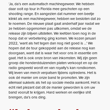
‘Ja, da’s een automatisch machinegeweer. We hebben
daar ooit op tour in Florida mee geschoten op een
shooting range. En aangezien dat nummer een beetje
klinkt als een machinegeweer, hebben we besloten dat zo
te noemen. De nieuwe plaat gaat anderhalf jaar nadat we
ze hebben opgenomen pas uitkomen, omdat we de
release zijn blijven uitstellen. We leefden toen nog in de
hoop dat er verbetering ging komen. We kozen januari
2022, ‘want als het tegen dan nog niet goed is …’ We
hopen dat de tour gekoppeld aan de release nog kan
doorgaan, want dat is waar het voor ons in essentie om
gaat. Het is ook onze bron van inkomsten. Wij zijn geen
groep die honderdduizenden platen verkoopt en op de
radio gespeeld wordt en van royalty’s kan rondkomen.
Wij leven van merch verpatsen tijdens optredens. Het is
ook dé manier om onze band te promoten. We zijn
allemaal sukkels als het op sociale media aankomt. Het is
echt niet plezant dat dit de manier geworden is om uw
band vooruit te krijgen. Hard werken en eerlijke shit
brengen, da’s ons ding.