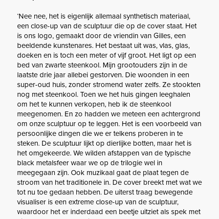
‘Nee nee, het is eigenlijk allemaal synthetisch materiaal,
een close-up van de sculptuur die op de cover staat. Het
is ons logo, gemaakt door de vriendin van Gilles, een
beeldende kunstenares. Het bestaat uit was, vlas, glas,
doeken en is toch een meter of vijf groot. Het ligt op een
bed van zwarte steenkool. Mijn grootouders zijn in de
laatste drie jaar allebei gestorven. Die woonden in een
super-oud huis, zonder stromend water zelfs. Ze stookten
nog met steenkool. Toen we het huis gingen leeghalen
om het te kunnen verkopen, heb ik de steenkool
meegenomen. En zo hadden we meteen een achtergrond
om onze sculptuur op te leggen. Het is een voorbeeld van
persoonlijke dingen die we er telkens proberen in te
steken. De sculptuur lijkt op dierlijke botten, maar het is
het omgekeerde. We wilden afstappen van de typische
black metalsfeer waar we op de trilogie wel in
meegegaan zijn. Ook muzikaal gaat de plaat tegen de
stroom van het traditionele in. De cover breekt met wat we
tot nu toe gedaan hebben. De uiterst traag bewegende
visualiser is een extreme close-up van de sculptuur,
waardoor het er inderdaad een beetje uitziet als spek met