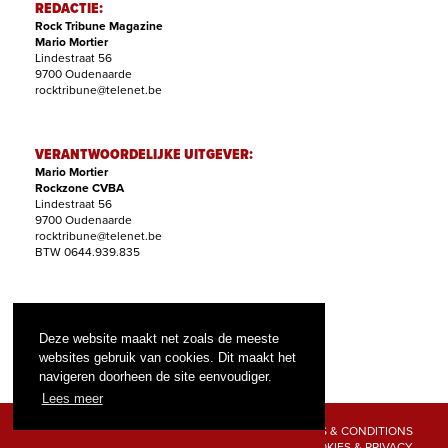
REDACTIE:
Rock Tribune Magazine
Mario Mortier
Lindestraat 56
9700 Oudenaarde
rocktribune@telenet.be
VERANTWOORDELIJKE UITGEVER:
Mario Mortier
Rockzone CVBA
Lindestraat 56
9700 Oudenaarde
rocktribune@telenet.be
BTW 0644.939.835
ABONNEMENTEN:
Filip Nollet
Deze website maakt net zoals de meeste
abonnementen@rock-tribune.com
websites gebruik van cookies. Dit maakt het
navigeren doorheen de site eenvoudiger.
Lees meer
TERMS & CONDITIONS
COOKIES & PRIVACY