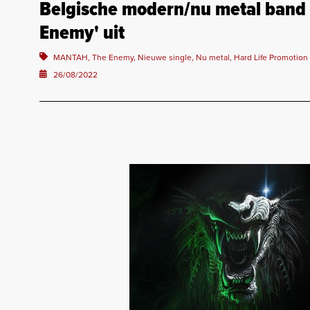
Belgische modern/nu metal band
Enemy' uit
MANTAH, The Enemy, Nieuwe single, Nu metal, Hard Life Promotion
26/08/2022