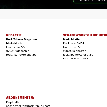
REDACTIE:
VERANTWOORDELIJKE UITG
Rock Tribune Magazine
Mario Mortier
Mario Mortier
Rockzone CVBA
Lindestraat 56
Lindestraat 56
9700 Oudenaarde
9700 Oudenaarde
rocktribune@telenet.be
rocktribune@telenet.be
BTW 0644.939.835
ABONNEMENTEN:
Filip Nollet
abonnementen@rock-tribune.com