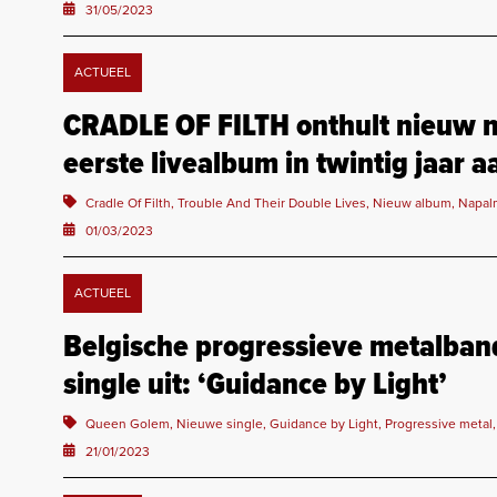
31/05/2023
ACTUEEL
CRADLE OF FILTH onthult nieuw nu
eerste livealbum in twintig jaar a
Cradle Of Filth, Trouble And Their Double Lives, Nieuw album, Napal
01/03/2023
ACTUEEL
Belgische progressieve metalba
single uit: ‘Guidance by Light’
Queen Golem, Nieuwe single, Guidance by Light, Progressive metal,
21/01/2023