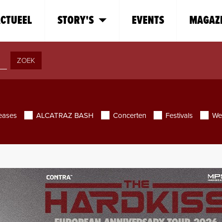
CTUEEL
STORY'S
EVENTS
MAGAZ
ZOEK
eases
ALCATRAZ BASH
Concerten
Festivals
We