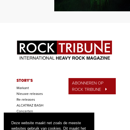
STORY'S
ABONNEREN OP
Markant
ROCK TRIBUNE
Nieuwe releases
Re-releases
ALCATRAZ BASH
Concerten
Festivals
Deze website maakt net zoals de meeste
Wedstrijden
websites gebruik van cookies. Dit maakt het
Tip van de Week